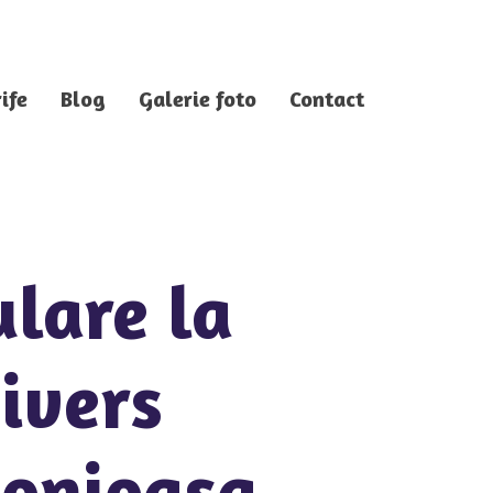
ife
Blog
Galerie foto
Contact
ulare la
ivers
monioasa