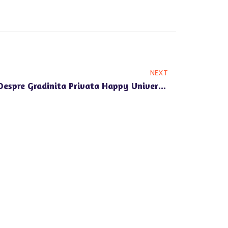
NEXT
Contact Si Informatii Utile Despre Gradinita Privata Happy Univers Voluntari