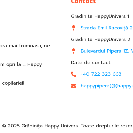
Contact
Gradinita HappyUnivers 1
Strada Emil Racoviță 2
Gradinita HappyUnivers 2
 cea mai frumoasa, ne-
Bulevardul Pipera 1Z, 
Date de contact
am opri la … Happy
+40 722 323 663
opilariei!
happypipera(@)happyu
 © 2025 Grădinița Happy Univers. Toate drepturile reze