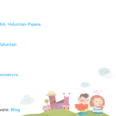
9A, Voluntari-Pipera
Voluntari
nivers.ro
rvate.
Blog