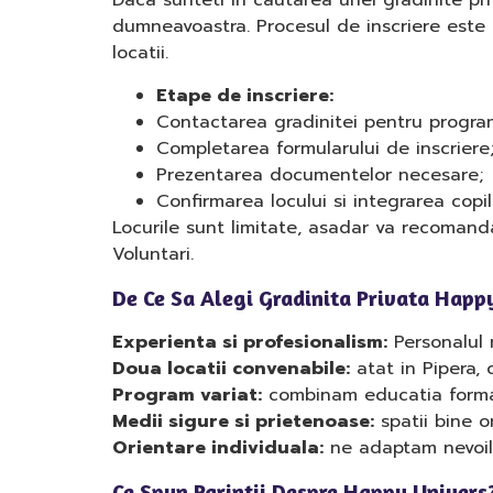
Daca sunteti in cautarea unei gradinite pri
dumneavoastra. Procesul de inscriere este s
locatii.
Etape de inscriere:
Contactarea gradinitei pentru program
Completarea formularului de inscriere
Prezentarea documentelor necesare;
Confirmarea locului si integrarea copil
Locurile sunt limitate, asadar va recomanda
Voluntari.
De Ce Sa Alegi Gradinita Privata Happy
Experienta si profesionalism:
Personalul n
Doua locatii convenabile:
atat in Pipera, c
Program variat:
combinam educatia formala
Medii sigure si prietenoase:
spatii bine o
Orientare individuala:
ne adaptam nevoilor
Ce Spun Parintii Despre Happy Univers