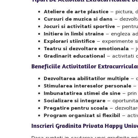
Ateliere de arte plastice
– pictura, d
Cursuri de muzica si dans
– dezvolta
Jocuri si activitati sportive
– pentru 
Initiere in limbi straine
– engleza ada
Explorari stiintifice
– experimente sim
Teatru si dezvoltare emotionala
– j
Gradinarit educational
– activitati d
Beneficiile Activitatilor Extracurricul
Dezvoltarea abilitatilor multiple
– c
Stimularea intereselor personale
– 
Imbunatatirea stimei de sine
– prin 
Socializare si integrare
– oportunitat
Pregatire pentru scoala
– dezvoltare
Program organizat si flexibil
– activ
Inscrieri Gradinita Privata Happy Univ