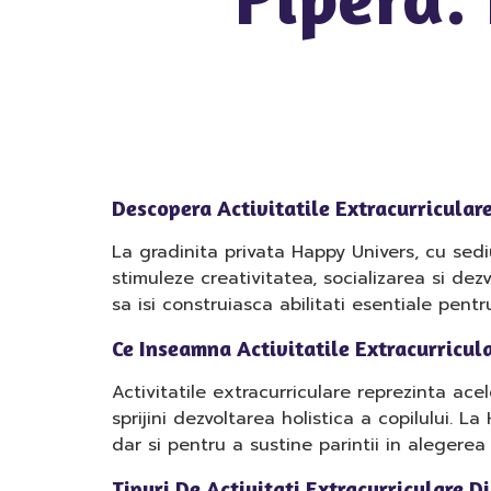
Descopera Activitatile Extracurricular
La gradinita privata Happy Univers, cu sediu
stimuleze creativitatea, socializarea si dez
sa isi construiasca abilitati esentiale pentru
Ce Inseamna Activitatile Extracurricul
Activitatile extracurriculare reprezinta a
sprijini dezvoltarea holistica a copilului. 
dar si pentru a sustine parintii in alegere
Tipuri De Activitati Extracurriculare D