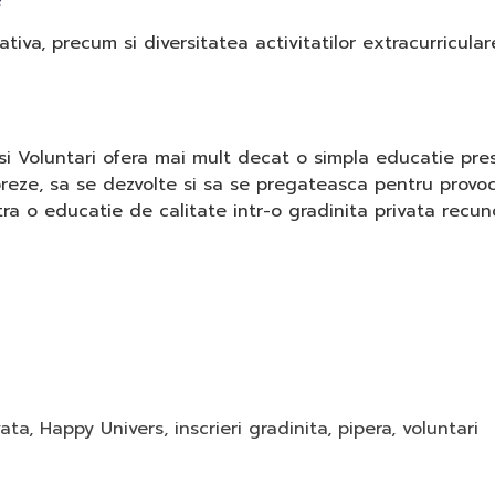
tiva, precum si diversitatea activitatilor extracurriculare
i Voluntari ofera mai mult decat o simpla educatie presco
reze, sa se dezvolte si sa se pregateasca pentru provocar
tra o educatie de calitate intr-o gradinita privata recu
vata
,
Happy Univers
,
inscrieri gradinita
,
pipera
,
voluntari