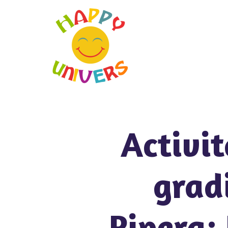
Activit
grad
Pipera: