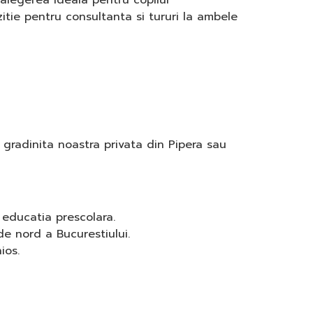
 alegerea ideala pentru copilul
itie pentru consultanta si tururi la ambele
 gradinita noastra privata din Pipera sau
 educatia prescolara.
 de nord a Bucurestiului.
ios.