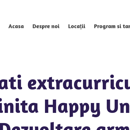
Acasa
Despre noi
Locații
Program si tar
ati extracurric
inita Happy Un
 Dezvoltare ar