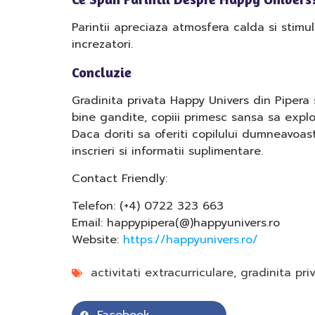
Parintii apreciaza atmosfera calda si stimula
increzatori.
Concluzie
Gradinita privata Happy Univers din Pipera s
bine gandite, copiii primesc sansa sa explo
Daca doriti sa oferiti copilului dumneavoas
inscrieri si informatii suplimentare.
Contact Friendly:
Telefon: (+4) 0722 323 663
Email: happypipera(@)happyunivers.ro
Website:
https://happyunivers.ro/
activitati extracurriculare
,
gradinita pri