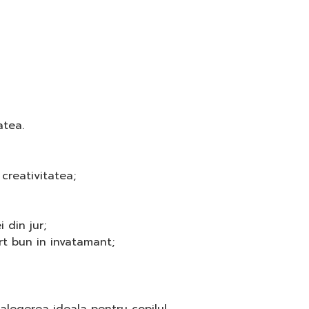
atea.
creativitatea;
 din jur;
rt bun in invatamant;