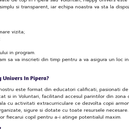
vate de top in Pipera sau Voluntari, Happy Univers este
implu si transparent, iar echipa noastra va sta la dispoz
are vizita;
;
ului in program.
m sa va inscrieti din timp pentru a va asigura un loc in
 Univers In Pipera?
ostru este format din educatori calificati, pasionati de
at si in Voluntari, facilitand accesul parintilor din zona
 cu activitati extracurriculare ce dezvolta copii armon
rganizate, sigure si dotate cu toate resursele necesare.
 fiecarui copil pentru a-i atinge potentialul maxim.
?