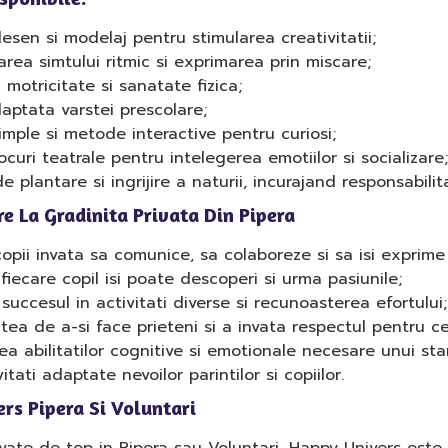
esen si modelaj pentru stimularea creativitatii;
rea simtului ritmic si exprimarea prin miscare;
motricitate si sanatate fizica;
ptata varstei prescolare;
ple si metode interactive pentru curiosi;
ocuri teatrale pentru intelegerea emotiilor si socializare;
e plantare si ingrijire a naturii, incurajand responsabilit
are La Gradinita Privata Din Pipera
opii invata sa comunice, sa colaboreze si sa isi exprime 
fiecare copil isi poate descoperi si urma pasiunile;
succesul in activitati diverse si recunoasterea efortului;
ea de a-si face prieteni si a invata respectul pentru cei
a abilitatilor cognitive si emotionale necesare unui sta
itati adaptate nevoilor parintilor si copiilor.
ers Pipera Si Voluntari