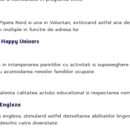
 Pipera Nord si una in Voluntari, extinzand astfel aria d
ni multiple in functie de adresa lor.
i Happy Univers
in intampinarea parintilor cu activitati si supraveghere 
ru acomodarea nevoilor familiilor ocupate.
atesta calitatea actului educational si respectarea nor
 Engleza
gleza, stimuland astfel dezvoltarea abilitatilor lingvist
eschis catre diversitate.