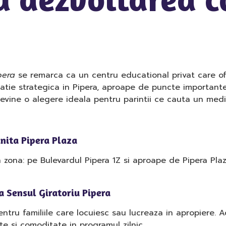
pera
se remarca ca un centru educational privat care ofe
ocatie strategica in Pipera, aproape de puncte importan
evine o alegere ideala pentru parintii ce cauta un mediu pr
inita Pipera Plaza
 zona: pe Bulevardul Pipera 1Z si aproape de Pipera Plaza
a Sensul Giratoriu Pipera
tru familiile care locuiesc sau lucreaza in apropiere. Ac
tate si comoditate in programul zilnic.