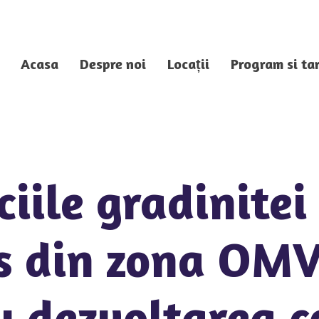
Acasa
Despre noi
Locații
Program si tar
ciile gradinite
s din zona OMV
 dezvoltarea c