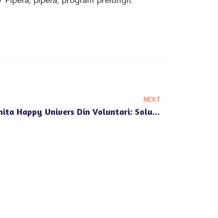
 Pipera
,
pipera
,
program prelungit
NEXT
Program Prelungit La Gradinita Happy Univers Din Voluntari: Solutia Ideala Pentru Parintii Ocupati