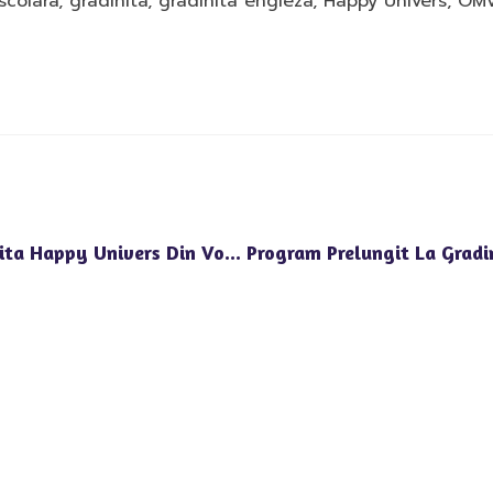
scolara
,
gradinita
,
gradinita engleza
,
Happy Univers
,
OMV
Proiecte Educationale Bilingve La Gradinita Happy Univers Din Voluntari Si Pipera