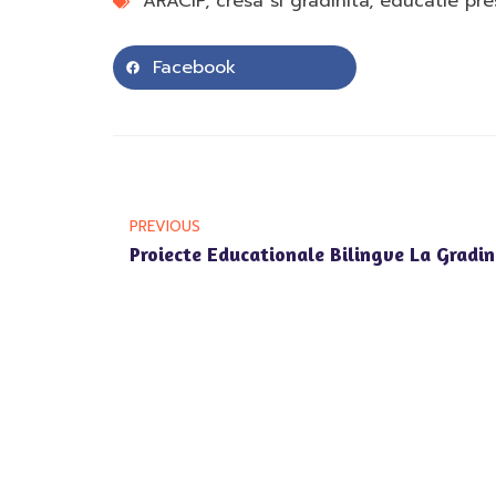
ARACIP
,
cresa si gradinita
,
educatie pre
Facebook
PREVIOUS