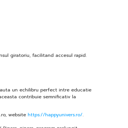
ul giratoriu, facilitand accesul rapid.
auta un echilibru perfect intre educatie
 aceasta contribuie semnificativ la
.ro, website
https://happyunivers.ro/
.