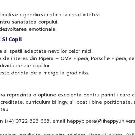
timuleaza gandirea critica si creativitatea.
entru sanatatea corpului.
 dezvoltarea emotionala.
 Si Copii
 si spatii adaptate nevoilor celor mici.
 de interes din Pipera – OMV Pipera, Porsche Pipera, sens
dividuale ale copiilor.
teste dorinta de a merge la gradinita.
a reprezinta o optiune excelenta pentru parintii care c
reditate, curriculum bilingv, si locatii bine pozitionate,
 tau.
fon (+4) 0722 323 663, email happypipera(@)happyunivers