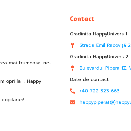
Contact
Gradinita HappyUnivers 1
Strada Emil Racoviță 2
Gradinita HappyUnivers 2
 cea mai frumoasa, ne-
Bulevardul Pipera 1Z, 
Date de contact
am opri la … Happy
+40 722 323 663
opilariei!
happypipera(@)happyu