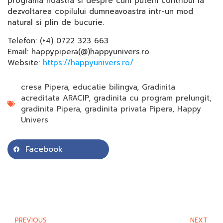
programa noastra si despre cum putem contribui la
dezvoltarea copilului dumneavoastra intr-un mod
natural si plin de bucurie.
Telefon: (+4) 0722 323 663
Email: happypipera(@)happyunivers.ro
Website:
https://happyunivers.ro/
cresa Pipera
,
educatie bilingva
,
Gradinita
acreditata ARACIP
,
gradinita cu program prelungit
,
gradinita Pipera
,
gradinita privata Pipera
,
Happy
Univers
Facebook
PREVIOUS
NEXT