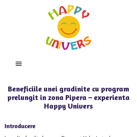
Despre Noi
Program Si Tarife
Galerie Foto
Beneficiile unei gradinite cu program
prelungit in zona Pipera – experienta
Happy Univers
Introducere