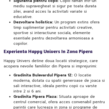
Siguranta pentru copii:
Copiii raman intr-un
mediu supravegheat si sigur pe toata durata
zilei, avand acces la activitati variate si
educative.
Dezvoltare holistica:
Un program extins ofera
timp suplimentar pentru activitati creative,
sportive si interactiune sociala, elemente
esentiale pentru dezvoltarea armonioasa a
copiilor.
Experienta Happy Univers In Zona Pipera
Happy Univers detine doua locatii strategice, care
acopera nevoile familiilor din Pipera si imprejurimi:
Gradinita Bulevardul Pipera 1Z:
O locatie
moderna, dotata cu spatii generoase de joaca si
sali interactive, ideala pentru copii cu varste
intre 2 si 6 ani.
Gradinita Pipera Plaza:
Situata aproape de
centrul comercial, ofera acces convenabil pentru
parintii care lucreaza in zona si programe de