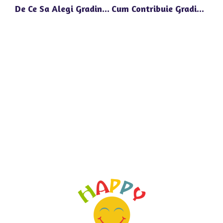
De Ce Sa Alegi Gradinita Happy Univers Din Bulevardul Pipera 1Z Pentru Copilul Tau?
Cum Contribuie Gradinita Happy Univers De Langa OMV Pipera La Dezvoltarea Timpurie A Copiilor