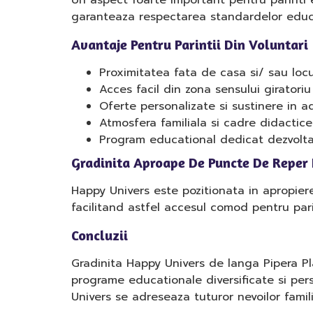
Un aspect foarte important pentru parinti e
garanteaza respectarea standardelor educat
Avantaje Pentru Parintii Din Voluntari
Proximitatea fata de casa si/ sau lo
Acces facil din zona sensului giratori
Oferte personalizate si sustinere in a
Atmosfera familiala si cadre didactice
Program educational dedicat dezvoltari
Gradinita Aproape De Puncte De Reper
Happy Univers este pozitionata in apropiere
facilitand astfel accesul comod pentru pari
Concluzii
Gradinita Happy Univers de langa Pipera Pl
programe educationale diversificate si pers
Univers se adreseaza tuturor nevoilor famil