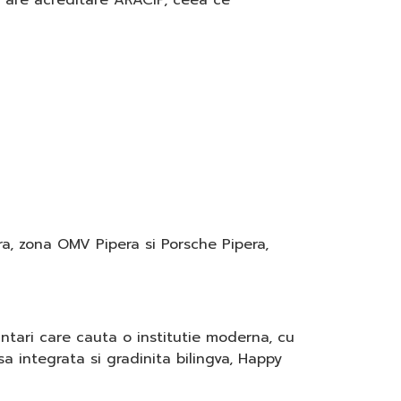
rs are acreditare ARACIP, ceea ce
ra, zona OMV Pipera si Porsche Pipera,
ntari care cauta o institutie moderna, cu
a integrata si gradinita bilingva, Happy