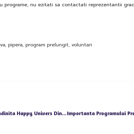
u programe, nu ezitati sa contactati reprezentantii gradi
gva
,
pipera
,
program prelungit
,
voluntari
Importanta Programului Prelungit La Gradinita Happy Univers Din Zona Sensului Giratoriu Pipera