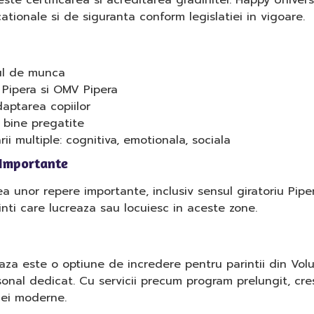
ste certificarea si acreditarea gradinitei. Happy Unive
ionale si de siguranta conform legislatiei in vigoare.
cul de munca
u Pipera si OMV Pipera
daptarea copiilor
 bine pregatite
i multiple: cognitiva, emotionala, sociala
 Importante
a unor repere importante, inclusiv sensul giratoriu Pipe
nti care lucreaza sau locuiesc in aceste zone.
aza este o optiune de incredere pentru parintii din Volu
onal dedicat. Cu servicii precum program prelungit, cres
iei moderne.