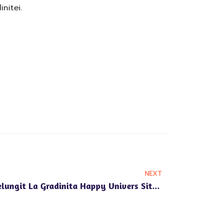
nitei.
NEXT
Importanta Programului Prelungit La Gradinita Happy Univers Situata Aproape De Sensul Giratoriu Din Pipera