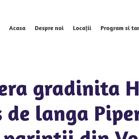
Acasa
Despre noi
Locații
Program si tar
fera gradinita 
 de langa Pipe
parintii din V