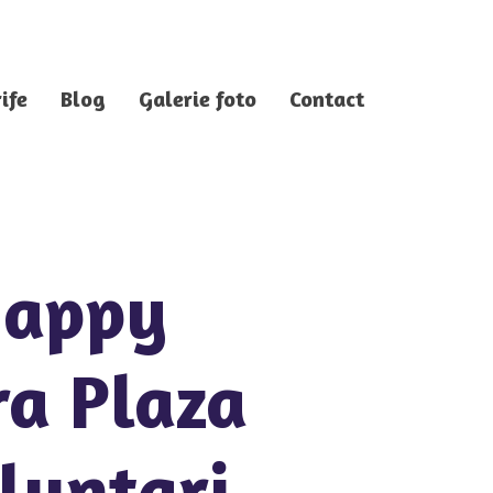
ife
Blog
Galerie foto
Contact
Happy
ra Plaza
oluntari