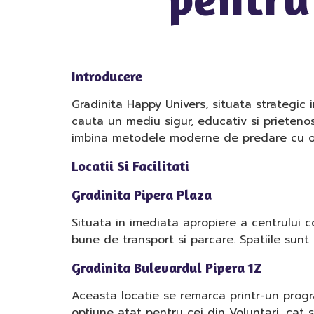
Introducere
Gradinita Happy Univers, situata strategic i
cauta un mediu sigur, educativ si prietenos
imbina metodele moderne de predare cu o at
Locatii Si Facilitati
Gradinita Pipera Plaza
Situata in imediata apropiere a centrului co
bune de transport si parcare. Spatiile sunt 
Gradinita Bulevardul Pipera 1Z
Aceasta locatie se remarca printr-un progra
optiune atat pentru cei din Voluntari, cat s