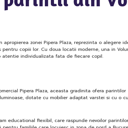
n apropierea zonei Pipera Plaza, reprezinta o alegere id
 pentru copiii lor. Cu doua locatii moderne, una in Volun
entie individualizata fata de fiecare copil.
mercial Pipera Plaza, aceasta gradinita ofera parintilor d
luminoase, dotate cu mobilier adaptat varstei si cu o cur
m educational flexibil, care raspunde nevoilor parintil
i pentru familiile care locuiesc in zona de nord a Bucures