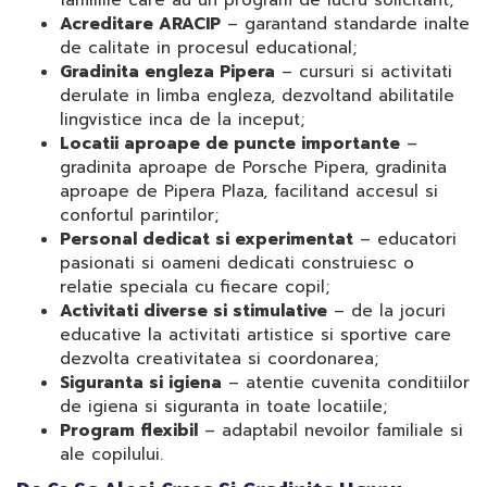
familiile care au un program de lucru solicitant;
Acreditare ARACIP
– garantand standarde inalte
de calitate in procesul educational;
Gradinita engleza Pipera
– cursuri si activitati
derulate in limba engleza, dezvoltand abilitatile
lingvistice inca de la inceput;
Locatii aproape de puncte importante
–
gradinita aproape de Porsche Pipera, gradinita
aproape de Pipera Plaza, facilitand accesul si
confortul parintilor;
Personal dedicat si experimentat
– educatori
pasionati si oameni dedicati construiesc o
relatie speciala cu fiecare copil;
Activitati diverse si stimulative
– de la jocuri
educative la activitati artistice si sportive care
dezvolta creativitatea si coordonarea;
Siguranta si igiena
– atentie cuvenita conditiilor
de igiena si siguranta in toate locatiile;
Program flexibil
– adaptabil nevoilor familiale si
ale copilului.