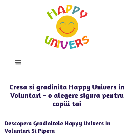
Despre Noi
Program Si Tarife
Galerie Foto
Cresa si gradinita Happy Univers in
Voluntari – o alegere sigura pentru
copiii tai
Descopera Gradinitele Happy Univers In
Voluntari Si Pipera