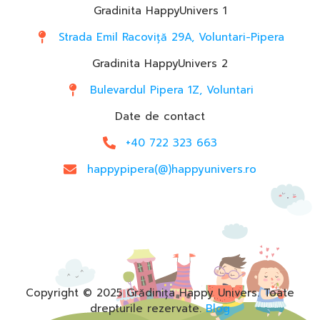
Gradinita HappyUnivers 1
Strada Emil Racoviță 29A, Voluntari-Pipera
Gradinita HappyUnivers 2
Bulevardul Pipera 1Z, Voluntari
Date de contact
+40 722 323 663
happypipera(@)happyunivers.ro
Copyright © 2025 Grădinița Happy Univers. Toate
drepturile rezervate.
Blog