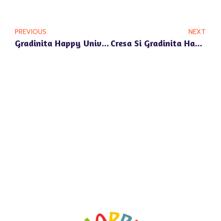
PREVIOUS
NEXT
Gradinita Happy Univers: Program Educational Englez In Sectorul Pipera Nord
Cresa Si Gradinita Happy Univers In Voluntari – O Alegere Sigura Pentru Copiii Tai