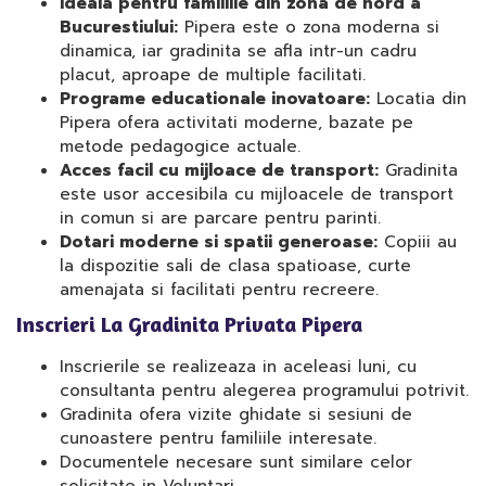
Ideala pentru familiile din zona de nord a
Bucurestiului:
Pipera este o zona moderna si
dinamica, iar gradinita se afla intr-un cadru
placut, aproape de multiple facilitati.
Programe educationale inovatoare:
Locatia din
Pipera ofera activitati moderne, bazate pe
metode pedagogice actuale.
Acces facil cu mijloace de transport:
Gradinita
este usor accesibila cu mijloacele de transport
in comun si are parcare pentru parinti.
Dotari moderne si spatii generoase:
Copiii au
la dispozitie sali de clasa spatioase, curte
amenajata si facilitati pentru recreere.
Inscrieri La Gradinita Privata Pipera
Inscrierile se realizeaza in aceleasi luni, cu
consultanta pentru alegerea programului potrivit.
Gradinita ofera vizite ghidate si sesiuni de
cunoastere pentru familiile interesate.
Documentele necesare sunt similare celor