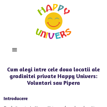
Despre Noi
Program Si Tarife
Galerie Foto
Cum alegi intre cele doua locatii ale
gradinitei private Happy Univers:
Voluntari sau Pipera
Introducere