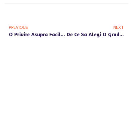
PREVIOUS
NEXT
O Privire Asupra Facilitatilor Oferite De Gradinita Din Zona OMV Pipera
De Ce Sa Alegi O Gradinita Cu Program Prelungit In Zona Pipera Pentru Copilul Tau