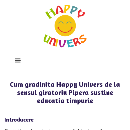
Despre Noi
Program Si Tarife
Galerie Foto
Cum gradinita Happy Univers de la
sensul giratoriu Pipera sustine
educatia timpurie
Introducere