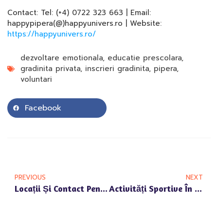
Contact: Tel: (+4) 0722 323 663 | Email:
happypipera(@)happyunivers.ro | Website:
https://happyunivers.ro/
dezvoltare emotionala
,
educatie prescolara
,
gradinita privata
,
inscrieri gradinita
,
pipera
,
voluntari
Facebook
PREVIOUS
NEXT
Locații Și Contact Pentru Grădinița Privată Happy Univers Din Pipera
Activități Sportive În Cadrul Grădiniței Private Happy Univers Pipera