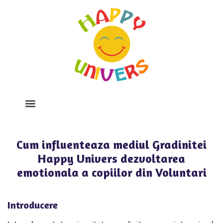
Despre Noi
Program Si Tarife
Galerie Foto
Cum influenteaza mediul Gradinitei
Happy Univers dezvoltarea
emotionala a copiilor din Voluntari
Introducere