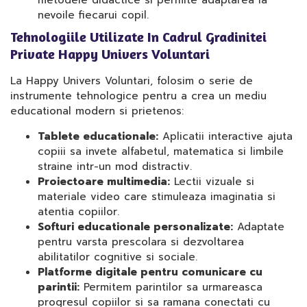
metodele didactice si permite adaptarea la
nevoile fiecarui copil.
Tehnologiile Utilizate In Cadrul Gradinitei
Private Happy Univers Voluntari
La Happy Univers Voluntari, folosim o serie de
instrumente tehnologice pentru a crea un mediu
educational modern si prietenos:
Tablete educationale:
Aplicatii interactive ajuta
copiii sa invete alfabetul, matematica si limbile
straine intr-un mod distractiv.
Proiectoare multimedia:
Lectii vizuale si
materiale video care stimuleaza imaginatia si
atentia copiilor.
Softuri educationale personalizate:
Adaptate
pentru varsta prescolara si dezvoltarea
abilitatilor cognitive si sociale.
Platforme digitale pentru comunicare cu
parintii:
Permitem parintilor sa urmareasca
progresul copiilor si sa ramana conectati cu