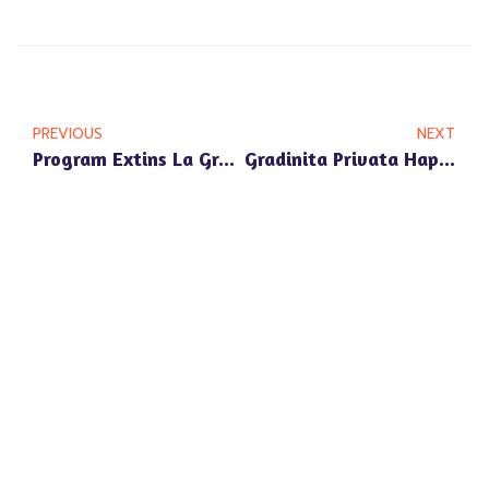
PREVIOUS
NEXT
Program Extins La Gradinita Privata Happy Univers Pipera: Beneficii Pentru Parinti Ocupati
Gradinita Privata Happy Univers Pipera – Un Pas Spre Dezvoltarea Echilibrata A Copilului