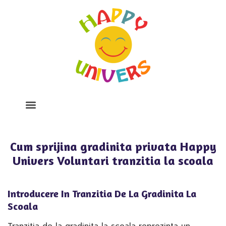
Despre Noi
Program Si Tarife
Galerie Foto
Cum sprijina gradinita privata Happy
Univers Voluntari tranzitia la scoala
Introducere In Tranzitia De La Gradinita La
Scoala