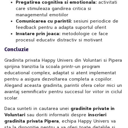
Pregatirea cognitiva si emotionala:
activitati
care stimuleaza gandirea critica si
managementul emotiilor
Comunicarea cu parintii:
sesiuni periodice de
feedback pentru a adapta suportul oferit
Invatare prin joaca:
metodologie ce face
procesul educativ distractiv si motivant
Concluzie
Gradinita privata Happy Univers din Voluntari si Pipera
sprijina tranzitia la scoala printr-un program
educational complex, adaptat si atent implementat
pentru a asigura dezvoltarea completa a copiilor.
Alegand aceasta gradinita, parintii ofera celor mici un
avantaj semnificativ pentru succesul lor viitor in ciclul
scolar.
Daca sunteti in cautarea unei
gradinite private in
Voluntari
sau doriti informatii despre
inscrieri
gradinita privata Pipera
, echipa Happy Univers va
sta la dispozitie pentru a va oferi toate detaliile si