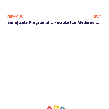
PREVIOUS
NEXT
Beneficiile Programului Prelungit La Gradinita Happy Univers Din Voluntari
Facilitatile Moderne Si Siguranta La Gradinita Happy Univers Din Zona OMV Pipera