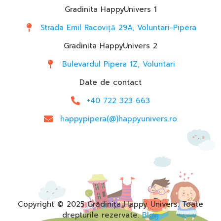
Gradinita HappyUnivers 1
Strada Emil Racoviță 29A, Voluntari-Pipera
Gradinita HappyUnivers 2
Bulevardul Pipera 1Z, Voluntari
Date de contact
+40 722 323 663
happypipera(@)happyunivers.ro
Copyright © 2025 Grădinița Happy Univers. Toate
drepturile rezervate.
Blog