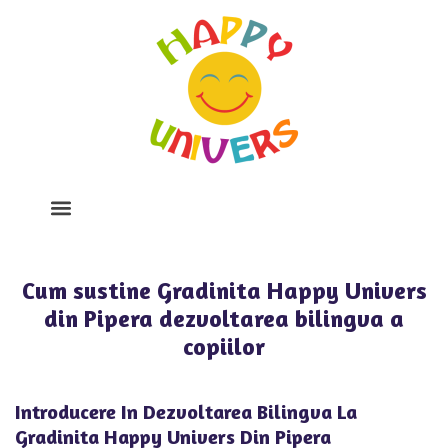
Despre Noi
Program Si Tarife
Galerie Foto
Cum sustine Gradinita Happy Univers
din Pipera dezvoltarea bilingva a
copiilor
Introducere In Dezvoltarea Bilingva La
Gradinita Happy Univers Din Pipera