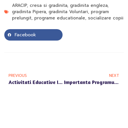
ARACIP
,
cresa si gradinita
,
gradinita engleza
,
gradinita Pipera
,
gradinita Voluntari
,
program
prelungit
,
programe educationale
,
socializare copii
Facebook
PREVIOUS
NEXT
Activitati Educative Inovatoare La Gradinita Happy Univers Din Zona Pipera Nord
Importanta Programului Prelungit La Gradinita Happy Univers Pipera Pentru Parintii Ocupati