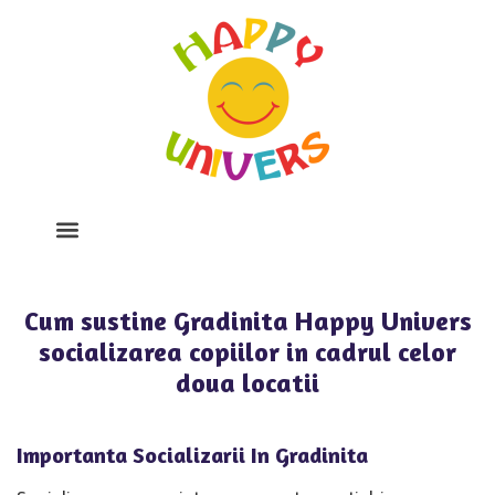
Despre Noi
Program Si Tarife
Galerie Foto
Cum sustine Gradinita Happy Univers
socializarea copiilor in cadrul celor
doua locatii
Importanta Socializarii In Gradinita