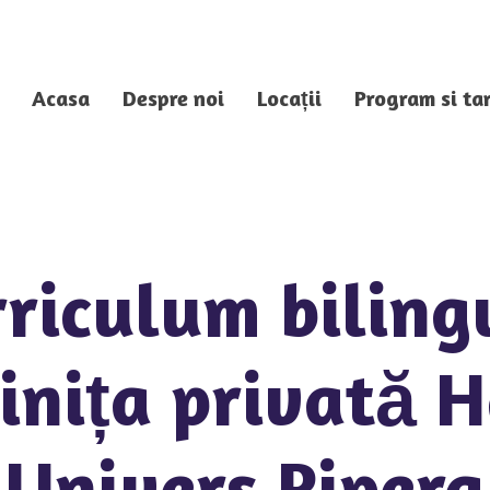
Acasa
Despre noi
Locații
Program si tar
riculum biling
inița privată 
Univers Pipera