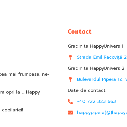
Contact
Gradinita HappyUnivers 1
Strada Emil Racoviță 2
Gradinita HappyUnivers 2
 cea mai frumoasa, ne-
Bulevardul Pipera 1Z, 
Date de contact
am opri la … Happy
+40 722 323 663
opilariei!
happypipera(@)happyu