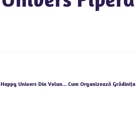
Importanța Jocului În Educația Grădiniței Happy Univers Din Voluntari