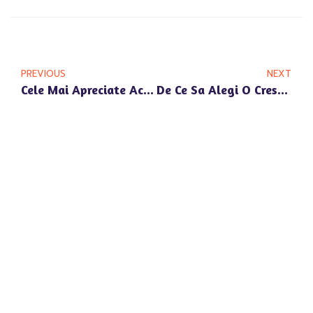
PREVIOUS
NEXT
Cele Mai Apreciate Activitati Educative La Gradinita Happy Univers Din Voluntari
De Ce Sa Alegi O Cresa Si Gradinita In Apropiere De Pipera Nord Pentru Copilul Tau