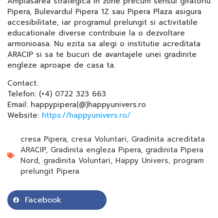
Amplasarea strategica in zone precum sensul giratoriu
Pipera, Bulevardul Pipera 1Z sau Pipera Plaza asigura
accesibilitate, iar programul prelungit si activitatile
educationale diverse contribuie la o dezvoltare
armonioasa. Nu ezita sa alegi o institutie acreditata
ARACIP si sa te bucuri de avantajele unei gradinite
engleze aproape de casa ta.
Contact:
Telefon: (+4) 0722 323 663
Email: happypipera(@)happyunivers.ro
Website:
https://happyunivers.ro/
cresa Pipera
,
cresa Voluntari
,
Gradinita acreditata
ARACIP
,
Gradinita engleza Pipera
,
gradinita Pipera
Nord
,
gradinita Voluntari
,
Happy Univers
,
program
prelungit Pipera
Facebook