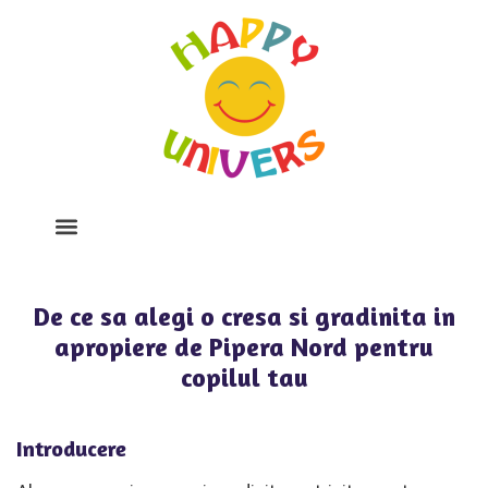
Despre Noi
Program Si Tarife
Galerie Foto
De ce sa alegi o cresa si gradinita in
apropiere de Pipera Nord pentru
copilul tau
Introducere