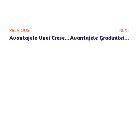
PREVIOUS
NEXT
Avantajele Unei Crese Si Gradinite In Pipera Nord: O Perspectiva Asupra Happy Univers
Avantajele Gradinitei Cu Program Prelungit In Zona Pipera La Happy Univers