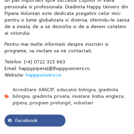
un pas important spre succesul copiilor in viata
personala si profesionala. Gradinita Happy Univers din
Pipera Voluntari este dedicata pregatirii celor mici
pentru o lume globalizata si diversa, oferindu-le sansa
de a invata, de a se dezvolta si de a deveni cetateni
ai viitorului.
Pentru mai multe informatii despre inscrieri si
programe, va invitam sa ne contactati.
Telefon: (+4) 0722 323 663
Email: happypipera(@)happyunivers.ro
Website:
happyunivers.ro
Acreditare ARACIP
,
educatie bilingva
,
gradinita
bilingva
,
gradinita privata
,
invatare limba engleza
,
pipera
,
program prelungit
,
voluntari
Facebook