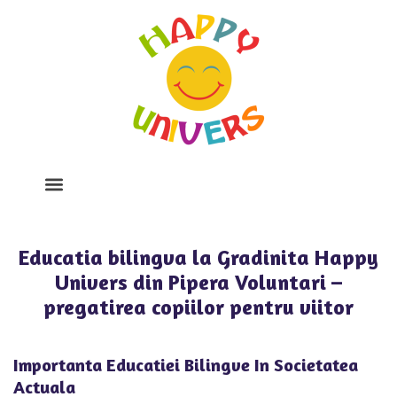
Despre Noi
Program Si Tarife
Galerie Foto
Educatia bilingva la Gradinita Happy
Univers din Pipera Voluntari –
pregatirea copiilor pentru viitor
Importanta Educatiei Bilingve In Societatea
Actuala