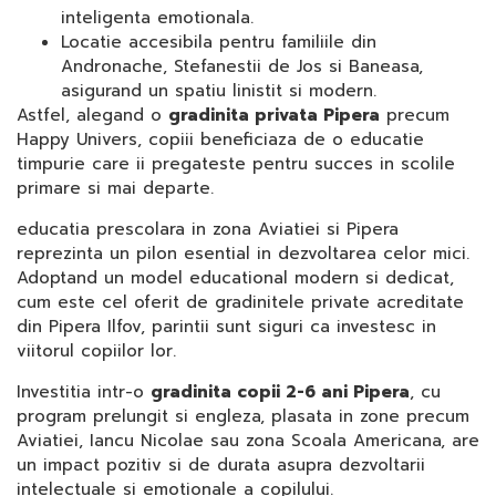
inteligenta emotionala.
Locatie accesibila pentru familiile din
Andronache, Stefanestii de Jos si Baneasa,
asigurand un spatiu linistit si modern.
Astfel, alegand o
gradinita privata Pipera
precum
Happy Univers, copiii beneficiaza de o educatie
timpurie care ii pregateste pentru succes in scolile
primare si mai departe.
educatia prescolara in zona Aviatiei si Pipera
reprezinta un pilon esential in dezvoltarea celor mici.
Adoptand un model educational modern si dedicat,
cum este cel oferit de gradinitele private acreditate
din Pipera Ilfov, parintii sunt siguri ca investesc in
viitorul copiilor lor.
Investitia intr-o
gradinita copii 2-6 ani Pipera
, cu
program prelungit si engleza, plasata in zone precum
Aviatiei, Iancu Nicolae sau zona Scoala Americana, are
un impact pozitiv si de durata asupra dezvoltarii
intelectuale si emotionale a copilului.