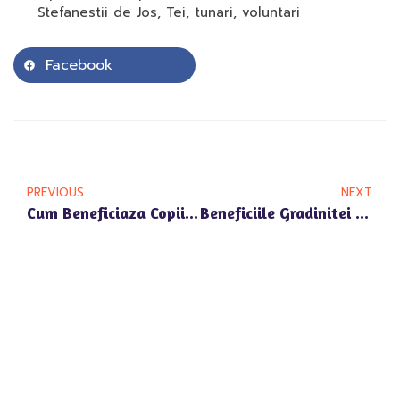
Stefanestii de Jos
,
Tei
,
tunari
,
voluntari
Facebook
PREVIOUS
NEXT
Cum Beneficiaza Copiii De Educatie Timpurie In Gradinita Privata Andronache
Beneficiile Gradinitei Private Pipera Nord Pentru Dezvoltarea Sociala A Copiilor