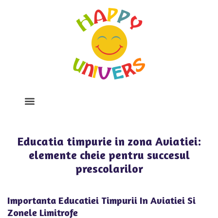
Despre Noi
Program Si Tarife
Galerie Foto
Educatia timpurie in zona Aviatiei:
elemente cheie pentru succesul
prescolarilor
Importanta Educatiei Timpurii In Aviatiei Si
Zonele Limitrofe