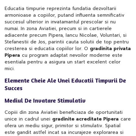
Educatia timpurie reprezinta fundatia dezvoltarii
armonioase a copiilor, putand influenta semnificativ
succesul ulterior in invatamantul prescolar si nu
numai. In zona Aviatiei, precum si in cartierele
adiacente precum Pipera, Iancu Nicolae, Voluntari, si
Stefanestii de Jos, parintii cauta solutii de top pentru
cresterea si educatia copiilor lor. O
gradinita privata
Pipera
cu program adaptat nevoilor moderne este
esentiala pentru a asigura un start excelent celor
mici.
Elemente Cheie Ale Unei Educatii Timpurii De
Succes
Mediul De Invatare Stimulativ
Copiii din zona Aviatiei beneficiaza de oportunitati
unice in cadrul unei
gradinite acreditate Pipera
care
ofera un mediu sigur, primitor si stimulativ. Spatial
este gandit astfel incat sa incurajeze explorarea si