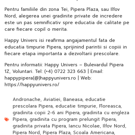
Pentru familiile din zona Tei, Pipera Plaza, sau Ilfov
Nord, alegerea unei gradinite private de incredere
este un pas semnificativ spre educatia de calitate pe
care fiecare copil o merita.
Happy Univers isi reafirma angajamentul fata de
educatia timpurie Pipera, sprijinind parintii si copiii in
fiecare etapa importanta a dezvoltarii prescolare.
Pentru informatii: Happy Univers – Bulevardul Pipera
1Z, Voluntari. Tel: (+4) 0722 323 663 | Email:
happypipera(@)happyunivers.ro | Web:
https://happyunivers.ro/
Andronache
,
Aviatiei
,
Baneasa
,
educatie
prescolara Pipera
,
educatie timpurie
,
Floreasca
,
gradinita copii 2-6 ani Pipera
,
gradinita cu engleza
Pipera
,
gradinita cu program prelungit Pipera
,
gradinita privata Pipera
,
Iancu Nicolae
,
Ilfov Nord
,
Pipera Nord
,
Pipera Plaza
,
Scoala Americana
,