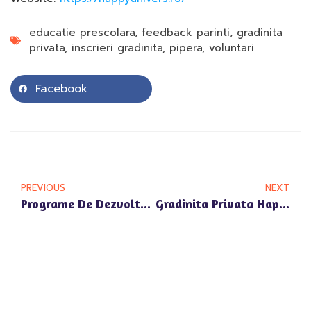
educatie prescolara
,
feedback parinti
,
gradinita
privata
,
inscrieri gradinita
,
pipera
,
voluntari
Facebook
PREVIOUS
NEXT
Programe De Dezvoltare Personala In Gradinita Privata Happy Univers Pipera
Gradinita Privata Happy Univers Pipera Si Importanta Educatiei Prin Joc