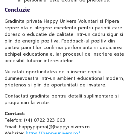
iar personalul este extrem de prietenos.”
Concluzie
Gradinita privata Happy Univers Voluntari si Pipera
reprezinta o alegere excelenta pentru parintii care
doresc o educatie de calitate intr-un cadru sigur si
plin de energie pozitiva. Feedback-ul pozitiv din
partea parintilor confirma performanta si dedicarea
echipei educationale, iar procesul de inscriere este
accesibil tuturor interesatelor.
Nu ratati oportunitatea de a inscrie copilul
dumneavoastra intr-un ambient educational modern,
prietenos si plin de oportunitati de invatare.
Contactati gradinita pentru detalii suplimentare si
programari la vizite.
Contact:
Telefon: (+4) 0722 323 663
Email: happypipera(@)happyunivers.ro
Website:
https://happyunivers.ro/