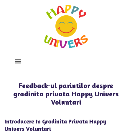
Despre Noi
Program Si Tarife
Galerie Foto
Feedback-ul parintilor despre
gradinita privata Happy Univers
Voluntari
Introducere In Gradinita Privata Happy
Univers Voluntari