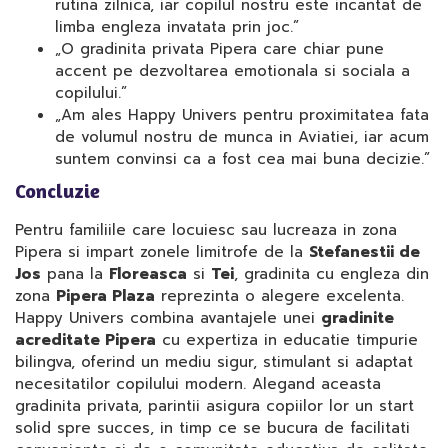
rutina zilnica, iar copilul nostru este incantat de
limba engleza invatata prin joc.”
„O gradinita privata Pipera care chiar pune
accent pe dezvoltarea emotionala si sociala a
copilului.”
„Am ales Happy Univers pentru proximitatea fata
de volumul nostru de munca in Aviatiei, iar acum
suntem convinsi ca a fost cea mai buna decizie.”
Concluzie
Pentru familiile care locuiesc sau lucreaza in zona
Pipera si impart zonele limitrofe de la
Stefanestii de
Jos
pana la
Floreasca
si
Tei
, gradinita cu engleza din
zona
Pipera Plaza
reprezinta o alegere excelenta.
Happy Univers combina avantajele unei
gradinite
acreditate Pipera
cu expertiza in educatie timpurie
bilingva, oferind un mediu sigur, stimulant si adaptat
necesitatilor copilului modern. Alegand aceasta
gradinita privata, parintii asigura copiilor lor un start
solid spre succes, in timp ce se bucura de facilitati