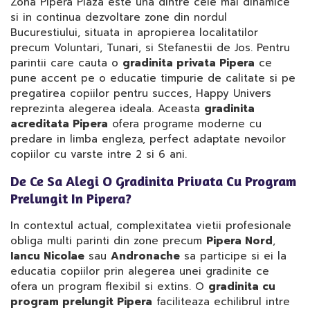
Zona Pipera Plaza este una dintre cele mai dinamice
si in continua dezvoltare zone din nordul
Bucurestiului, situata in apropierea localitatilor
precum Voluntari, Tunari, si Stefanestii de Jos. Pentru
parintii care cauta o
gradinita privata Pipera
ce
pune accent pe o educatie timpurie de calitate si pe
pregatirea copiilor pentru succes, Happy Univers
reprezinta alegerea ideala. Aceasta
gradinita
acreditata Pipera
ofera programe moderne cu
predare in limba engleza, perfect adaptate nevoilor
copiilor cu varste intre 2 si 6 ani.
De Ce Sa Alegi O Gradinita Privata Cu Program
Prelungit In Pipera?
In contextul actual, complexitatea vietii profesionale
obliga multi parinti din zone precum
Pipera Nord
,
Iancu Nicolae
sau
Andronache
sa participe si ei la
educatia copiilor prin alegerea unei gradinite ce
ofera un program flexibil si extins. O
gradinita cu
program prelungit Pipera
faciliteaza echilibrul intre