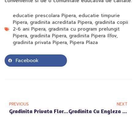
conveniente si de o comunitate educativa de calitate.
educatie prescolara Pipera
,
educatie timpurie
Pipera
,
gradinita acreditata Pipera
,
gradinita copii
2-6 ani Pipera
,
gradinita cu program prelungit
Pipera
,
gradinita Pipera
,
gradinita Pipera Ilfov
,
gradinita privata Pipera
,
Pipera Plaza
Facebook
PREVIOUS
NEXT
Gradinita Privata Floreasca: Cum Sustinem Educatia Prescolara De Calitate In Zona Pipera Si Limitrofe
Gradinita Cu Engleza Aviatiei: Educatie Timpurie Si Interactiune Culturala Pentru Copiii Din Pipera Nord