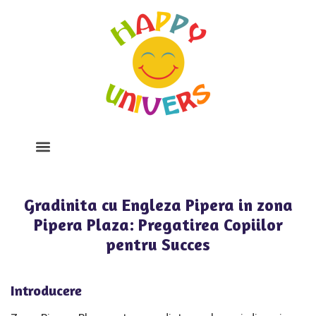
Despre Noi
Program Si Tarife
Galerie Foto
Gradinita cu Engleza Pipera in zona
Pipera Plaza: Pregatirea Copiilor
pentru Succes
Introducere