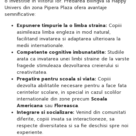
o investitie in viitorul lor. Predarea bilingva la Happy
Univers din zona Pipera Plaza ofera avantaje
semnificative:
Expunere timpurie la o limba straina:
Copiii
asimileaza limba engleza in mod natural,
facilitand invatarea si adaptarea ulterioara la
medii internationale.
Competente cognitive imbunatatite:
Studiile
arata ca invatarea unei limbi straine de la varste
fragede stimuleaza dezvoltarea creierului si
creativitatea.
Pregatire pentru scoala si viata:
Copiii
dezvolta abilitatile necesare pentru a face fata
cerintelor scolare, in special in cazul scolilor
internationale din zone precum
Scoala
Americana
sau
Floreasca
.
Integrare si socializare:
Venind din comunitati
diferite, copiii invata sa interactioneze, sa
respecte diversitatea si sa fie deschisi spre noi
experiente.