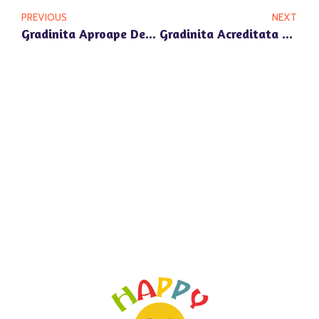
PREVIOUS
NEXT
Gradinita Aproape De Porsche Pipera: Educatie Premium Aproape De Locul Tau De Munca
Gradinita Acreditata ARACIP Pipera: Siguranta Unui Standard Educational Ridicat