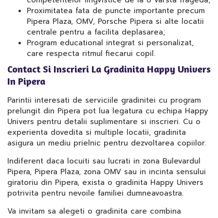
competentelor lingvistice de la o varsta frageda;
Proximitatea fata de puncte importante precum
Pipera Plaza, OMV, Porsche Pipera si alte locatii
centrale pentru a facilita deplasarea;
Program educational integrat si personalizat,
care respecta ritmul fiecarui copil.
Contact Si Inscrieri La Gradinita Happy Univers
In Pipera
Parintii interesati de serviciile gradinitei cu program
prelungit din Pipera pot lua legatura cu echipa Happy
Univers pentru detalii suplimentare si inscrieri. Cu o
experienta dovedita si multiple locatii, gradinita
asigura un mediu prielnic pentru dezvoltarea copiilor.
Indiferent daca locuiti sau lucrati in zona Bulevardul
Pipera, Pipera Plaza, zona OMV sau in incinta sensului
giratoriu din Pipera, exista o gradinita Happy Univers
potrivita pentru nevoile familiei dumneavoastra.
Va invitam sa alegeti o gradinita care combina