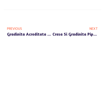
PREVIOUS
NEXT
Gradinita Acreditata ARACIP Pipera: Standardele Educatiei Prescolare In Romania
Cresa Si Gradinita Pipera Nord: Importanta Socializarii Timpurii