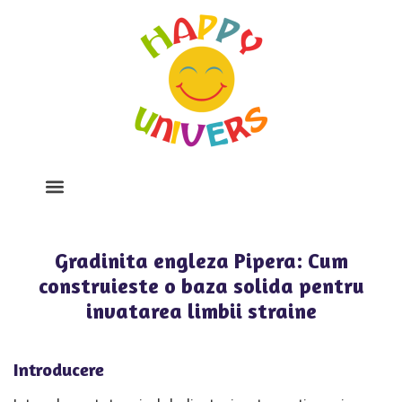
Despre Noi
Program Si Tarife
Galerie Foto
Gradinita engleza Pipera: Cum
construieste o baza solida pentru
invatarea limbii straine
Introducere