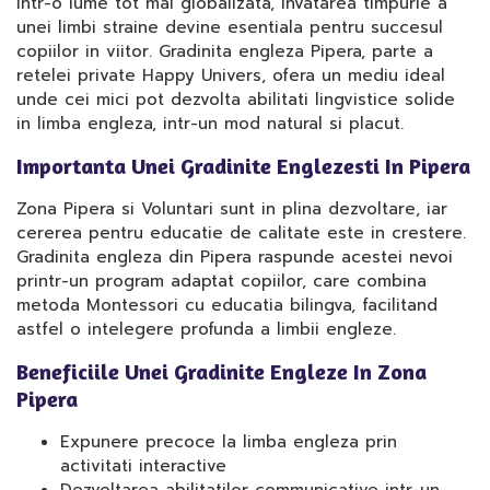
Intr-o lume tot mai globalizata, invatarea timpurie a
unei limbi straine devine esentiala pentru succesul
copiilor in viitor. Gradinita engleza Pipera, parte a
retelei private Happy Univers, ofera un mediu ideal
unde cei mici pot dezvolta abilitati lingvistice solide
in limba engleza, intr-un mod natural si placut.
Importanta Unei Gradinite Englezesti In Pipera
Zona Pipera si Voluntari sunt in plina dezvoltare, iar
cererea pentru educatie de calitate este in crestere.
Gradinita engleza din Pipera raspunde acestei nevoi
printr-un program adaptat copiilor, care combina
metoda Montessori cu educatia bilingva, facilitand
astfel o intelegere profunda a limbii engleze.
Beneficiile Unei Gradinite Engleze In Zona
Pipera
Expunere precoce la limba engleza prin
activitati interactive