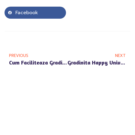
Facebook
PREVIOUS
NEXT
Cum Faciliteaza Gradinita Privata Happy Univers Pipera Incluziunea Sociala
Gradinita Happy Univers Pipera: Cursuri De Gatit Pentru Prescolari