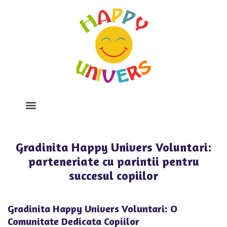
Despre Noi
Program Si Tarife
Galerie Foto
Gradinita Happy Univers Voluntari:
parteneriate cu parintii pentru
succesul copiilor
Gradinita Happy Univers Voluntari: O
Comunitate Dedicata Copiilor