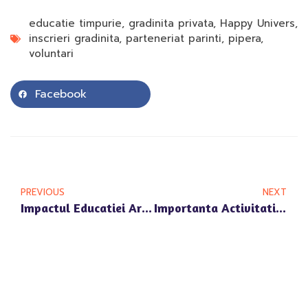
educatie timpurie
,
gradinita privata
,
Happy Univers
,
inscrieri gradinita
,
parteneriat parinti
,
pipera
,
voluntari
Facebook
PREVIOUS
NEXT
Impactul Educatiei Artistice La Gradinita Happy Univers Pipera: Dezvoltarea Armonioasa A Copiilor
Importanta Activitatilor In Aer Liber La Gradinita Privata Happy Univers Pipera