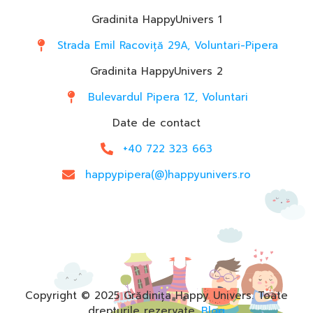
Gradinita HappyUnivers 1
Strada Emil Racoviță 29A, Voluntari-Pipera
Gradinita HappyUnivers 2
Bulevardul Pipera 1Z, Voluntari
Date de contact
+40 722 323 663
happypipera(@)happyunivers.ro
Copyright © 2025 Grădinița Happy Univers. Toate
drepturile rezervate.
Blog