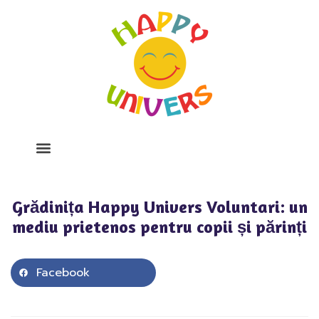
Despre Noi
Program Si Tarife
Galerie Foto
Grădinița Happy Univers Voluntari: un
mediu prietenos pentru copii și părinți
Facebook