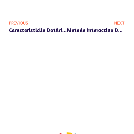
PREVIOUS
NEXT
Caracteristicile Dotărilor Moderne Ale Grădiniței Private Happy Univers Din Pipera
Metode Interactive De Învățare La Grădinița Privată Happy Univers Pipera