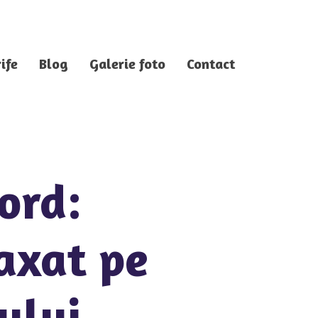
ife
Blog
Galerie foto
Contact
ord:
axat pe
ului