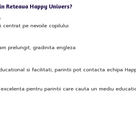
Din Reteaua Happy Univers?
e
 centrat pe nevoile copilului
ram prelungit, gradinita engleza
ducational si facilitati, parintii pot contacta echipa Ha
 excelenta pentru parintii care cauta un mediu educatio