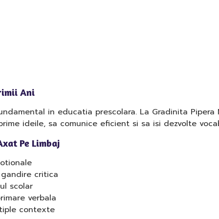
rimii Ani
fundamental in educatia prescolara. La Gradinita Pipera 
xprime ideile, sa comunice eficient si sa isi dezvolte voca
Axat Pe Limbaj
motionale
gandire critica
ul scolar
primare verbala
tiple contexte