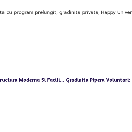
ita cu program prelungit
,
gradinita privata
,
Happy Univer
Gradinita Sensul Giratoriu Pipera: Infrastructura Moderna Si Facilitati Diverse