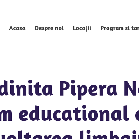
Acasa
Despre noi
Locații
Program si tar
dinita Pipera N
m educational 
voltarea limbaj