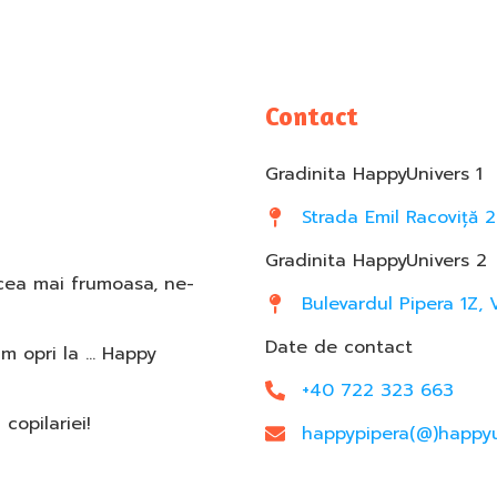
Contact
Gradinita HappyUnivers 1
Strada Emil Racoviță 2
Gradinita HappyUnivers 2
 cea mai frumoasa, ne-
Bulevardul Pipera 1Z, 
Date de contact
am opri la … Happy
+40 722 323 663
opilariei!
happypipera(@)happyu