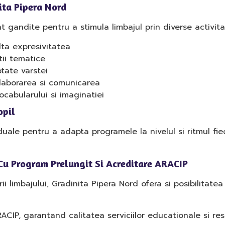
ita Pipera Nord
 gandite pentru a stimula limbajul prin diverse activitat
lta expresivitatea
tii tematice
ptate varstei
olaborarea si comunicarea
ocabularului si imaginatiei
opil
duale pentru a adapta programele la nivelul si ritmul fiec
a Cu Program Prelungit Si Acreditare ARACIP
i limbajului, Gradinita Pipera Nord ofera si posibilitatea
CIP, garantand calitatea serviciilor educationale si re