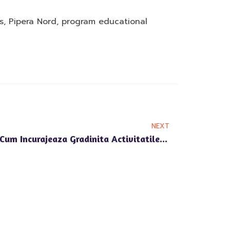
s
,
Pipera Nord
,
program educational
NEXT
Gradinita Pipera Voluntari: Cum Incurajeaza Gradinita Activitatile Sportive