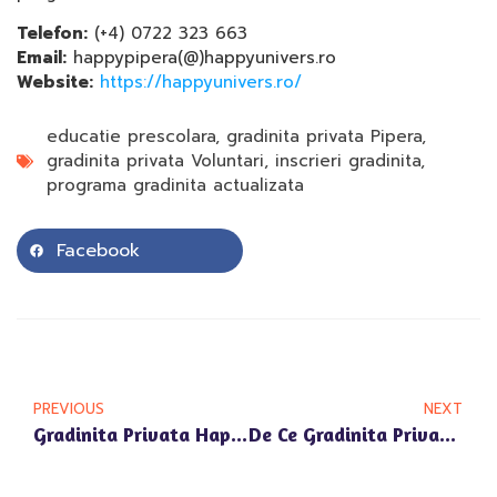
Telefon:
(+4) 0722 323 663
Email:
happypipera(@)happyunivers.ro
Website:
https://happyunivers.ro/
educatie prescolara
,
gradinita privata Pipera
,
gradinita privata Voluntari
,
inscrieri gradinita
,
programa gradinita actualizata
Facebook
PREVIOUS
NEXT
Gradinita Privata Happy Univers Voluntari: Accent Pe Dezvoltarea Limbajului Copiilor Tai
De Ce Gradinita Privata Happy Univers Este Alegerea Ideala Pentru Familiile Din Voluntari