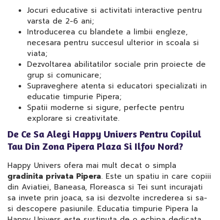
Jocuri educative si activitati interactive pentru
varsta de 2-6 ani;
Introducerea cu blandete a limbii engleze,
necesara pentru succesul ulterior in scoala si
viata;
Dezvoltarea abilitatilor sociale prin proiecte de
grup si comunicare;
Supraveghere atenta si educatori specializati in
educatie timpurie Pipera;
Spatii moderne si sigure, perfecte pentru
explorare si creativitate.
De Ce Sa Alegi Happy Univers Pentru Copilul
Tau Din Zona Pipera Plaza Si Ilfov Nord?
Happy Univers ofera mai mult decat o simpla
gradinita privata Pipera
. Este un spatiu in care copiii
din Aviatiei, Baneasa, Floreasca si Tei sunt incurajati
sa invete prin joaca, sa isi dezvolte increderea si sa-
si descopere pasiunile. Educatia timpurie Pipera la
Happy Univers este sustinuta de o echipa dedicata