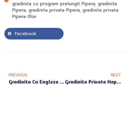
gradinita cu program prelungit Pipera
,
gradinita
Pipera
,
gradinita privata Pipera
,
gradinita privata
Pipera Ilfov
Facebook
PREVIOUS
NEXT
Gradinita Cu Engleza Andronache: Promovarea Bilingvismului In Educatia Timpurie Pipera
Gradinita Privata Happy Univers Voluntari: Un Mediu Sigur Si Prietenos Pentru Copii