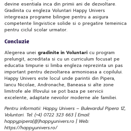
devine esentiala inca din primii ani de dezvoltare.
Gradinita cu engleza Voluntari Happy Univers
integreaza programe bilingve pentru a asigura
competente lingvistice solide si o pregatire temeinica
pentru ciclul scolar urmator.
Concluzie
Alegerea unei
gradinite in Voluntari
cu program
prelungit, acreditata si cu un curriculum focusat pe
educatia timpurie si limba engleza reprezinta un pas
important pentru dezvoltarea armonioasa a copilului.
Happy Univers este locul unde parintii din Pipera,
Iancu Nicolae, Andronache, Baneasa si alte zone
limitrofe ale Ilfovului se pot baza pe servicii
excelente, adaptate nevoilor moderne ale familiei.
Pentru informatii: Happy Univers – Bulevardul Pipera 1Z,
Voluntari. Tel: (+4) 0722 323 663 | Email:
happypipera(@)happyunivers.ro | Web:
https://happyunivers.ro/