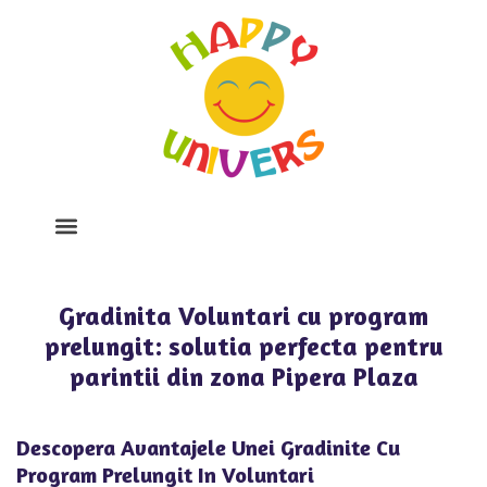
Despre Noi
Program Si Tarife
Galerie Foto
Gradinita Voluntari cu program
prelungit: solutia perfecta pentru
parintii din zona Pipera Plaza
Descopera Avantajele Unei Gradinite Cu
Program Prelungit In Voluntari