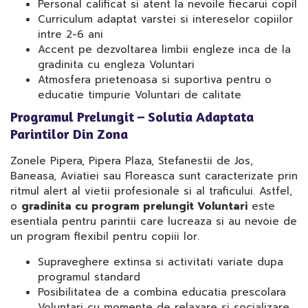
Personal calificat si atent la nevoile fiecarui copil
Curriculum adaptat varstei si intereselor copiilor
intre 2-6 ani
Accent pe dezvoltarea limbii engleze inca de la
gradinita cu engleza Voluntari
Atmosfera prietenoasa si suportiva pentru o
educatie timpurie Voluntari de calitate
Programul Prelungit – Solutia Adaptata
Parintilor Din Zona
Zonele Pipera, Pipera Plaza, Stefanestii de Jos,
Baneasa, Aviatiei sau Floreasca sunt caracterizate prin
ritmul alert al vietii profesionale si al traficului. Astfel,
o
gradinita cu program prelungit Voluntari
este
esentiala pentru parintii care lucreaza si au nevoie de
un program flexibil pentru copiii lor.
Supraveghere extinsa si activitati variate dupa
programul standard
Posibilitatea de a combina educatia prescolara
Voluntari cu momente de relaxare si socializare