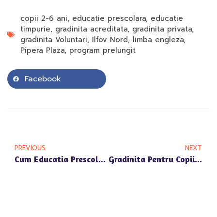
copii 2-6 ani
,
educatie prescolara
,
educatie
timpurie
,
gradinita acreditata
,
gradinita privata
,
gradinita Voluntari
,
Ilfov Nord
,
limba engleza
,
Pipera Plaza
,
program prelungit
Facebook
PREVIOUS
NEXT
Cum Educatia Prescolara In Zona Floreasca Poate Influenta Viitorul Copilului Tau
Gradinita Pentru Copii 2-6 Ani Din Voluntari – Focus Pe Dezvoltare Si Siguranta