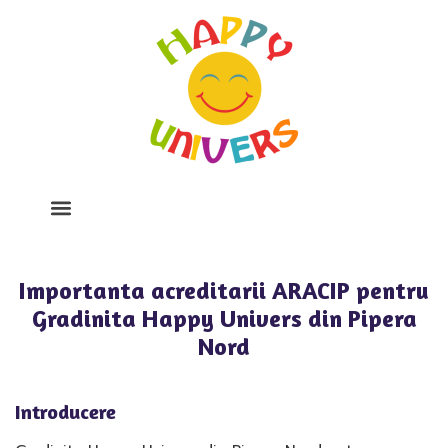
Despre Noi
Program Si Tarife
Galerie Foto
Importanta acreditarii ARACIP pentru
Gradinita Happy Univers din Pipera
Nord
Introducere