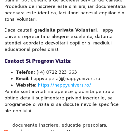
parintii pot beneficia de aceleasi servicii de calitate.
Procedura de inscriere este similara, iar documentatia
necesara este identica, facilitand accesul copiilor din
zona Voluntari.
Daca cautati
gradinita privata Voluntari
, Happy
Univers reprezinta o alegere excelenta, datorita
atentiei acordate dezvoltarii copiilor si mediului
educational profesionist.
Contact Si Program Vizite
Telefon:
(+4) 0722 323 663
Email:
happypipera(@)happyunivers.ro
Website:
https://happyunivers.ro/
Parintii sunt invitati sa apeleze gradinita pentru a
obtine detalii suplimentare privind inscrierile, sa
programeze o vizita si sa discute nevoile specifice
ale copilului.
documente inscriere
,
educatie prescolara
,