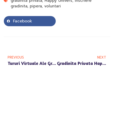
gradinita privata
,
Happy Univers
,
inscriere
gradinita
,
pipera
,
voluntari
Facebook
PREVIOUS
NEXT
Tururi Virtuale Ale Gradinitelor Private Happy Univers Din Pipera Si Voluntari
Gradinita Privata Happy Univers Voluntari: Un Mediu Prietenos Cu Natura