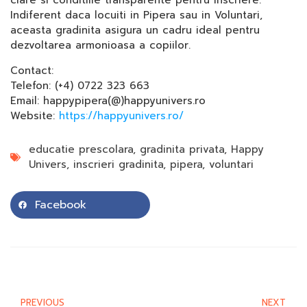
clare si conditiile transparente pentru inscriere.
Indiferent daca locuiti in Pipera sau in Voluntari,
aceasta gradinita asigura un cadru ideal pentru
dezvoltarea armonioasa a copiilor.
Contact:
Telefon: (+4) 0722 323 663
Email: happypipera(@)happyunivers.ro
Website:
https://happyunivers.ro/
educatie prescolara
,
gradinita privata
,
Happy
Univers
,
inscrieri gradinita
,
pipera
,
voluntari
Facebook
PREVIOUS
NEXT