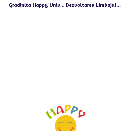
Gradinita Happy Univers Voluntari: Adaptarea La Nevoile Fiecarui Copil
Dezvoltarea Limbajului La Gradinita Privata Happy Univers Voluntari