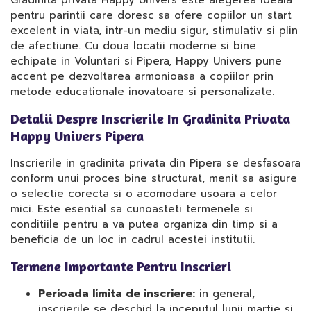
Gradinita privata Happy Univers este alegerea ideala
pentru parintii care doresc sa ofere copiilor un start
excelent in viata, intr-un mediu sigur, stimulativ si plin
de afectiune. Cu doua locatii moderne si bine
echipate in Voluntari si Pipera, Happy Univers pune
accent pe dezvoltarea armonioasa a copiilor prin
metode educationale inovatoare si personalizate.
Detalii Despre Inscrierile In Gradinita Privata
Happy Univers Pipera
Inscrierile in gradinita privata din Pipera se desfasoara
conform unui proces bine structurat, menit sa asigure
o selectie corecta si o acomodare usoara a celor
mici. Este esential sa cunoasteti termenele si
conditiile pentru a va putea organiza din timp si a
beneficia de un loc in cadrul acestei institutii.
Termene Importante Pentru Inscrieri
Perioada limita de inscriere:
in general,
inscrierile se deschid la inceputul lunii martie si