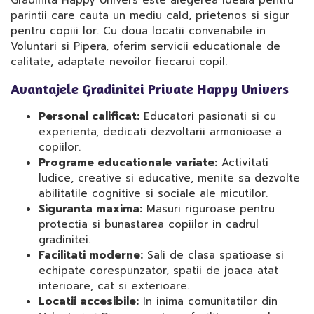
Gradinita Happy Univers este alegerea ideala pentru
parintii care cauta un mediu cald, prietenos si sigur
pentru copiii lor. Cu doua locatii convenabile in
Voluntari si Pipera, oferim servicii educationale de
calitate, adaptate nevoilor fiecarui copil.
Avantajele Gradinitei Private Happy Univers
Personal calificat:
Educatori pasionati si cu
experienta, dedicati dezvoltarii armonioase a
copiilor.
Programe educationale variate:
Activitati
ludice, creative si educative, menite sa dezvolte
abilitatile cognitive si sociale ale micutilor.
Siguranta maxima:
Masuri riguroase pentru
protectia si bunastarea copiilor in cadrul
gradinitei.
Facilitati moderne:
Sali de clasa spatioase si
echipate corespunzator, spatii de joaca atat
interioare, cat si exterioare.
Locatii accesibile:
In inima comunitatilor din