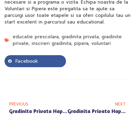
necesare si a programa o vizita. Echipa noastra de la
Voluntari si Pipera este pregatita sa te ajute sa
parcurgi usor toate etapele si sa oferi copilului tau un
start excelent in parcursul sau educational.
educatie prescolara
,
gradinita privata
,
gradinite
private
,
inscrieri gradinita
,
pipera
,
voluntari
Facebook
PREVIOUS
NEXT
Gradinita Privata Happy Univers Voluntari: Implicarea Copiilor In Activitati Ecologice
Gradinita Privata Happy Univers: Un Nou Standard In Educatie In Voluntari Si Pipera