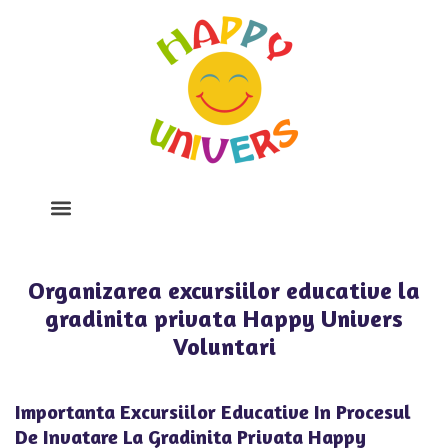
Despre Noi
Program Si Tarife
Galerie Foto
Organizarea excursiilor educative la
gradinita privata Happy Univers
Voluntari
Importanta Excursiilor Educative In Procesul
De Invatare La Gradinita Privata Happy