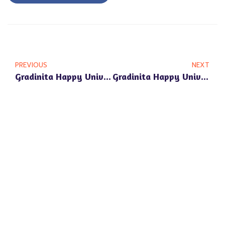
PREVIOUS
NEXT
Gradinita Happy Univers Pipera: Cum Ajuta Psihologul Scolar Copiii Sa Se Dezvolte Armonios
Gradinita Happy Univers Pipera: Pregatirea Pentru Trecerea La Scoala