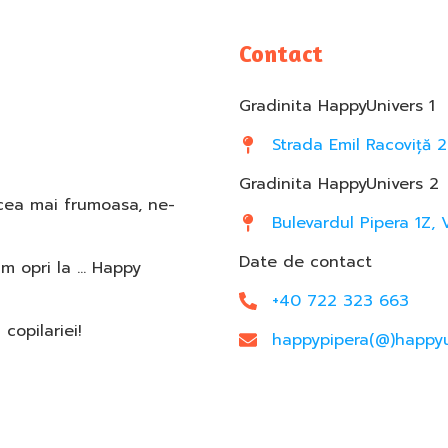
Contact
Gradinita HappyUnivers 1
Strada Emil Racoviță 2
Gradinita HappyUnivers 2
 cea mai frumoasa, ne-
Bulevardul Pipera 1Z, 
Date de contact
am opri la … Happy
+40 722 323 663
opilariei!
happypipera(@)happyu