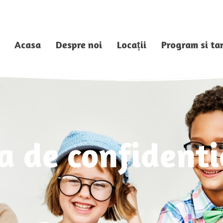
Acasa
Despre noi
Locații
Program si tar
ca de confidenti