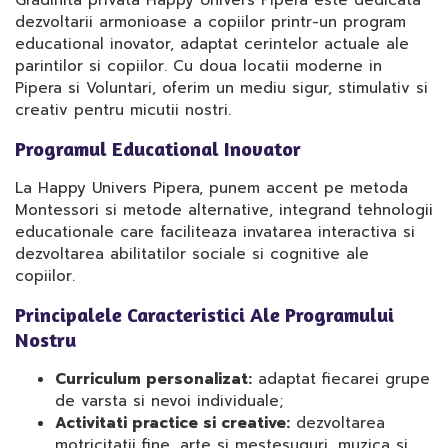
Gradinita privata Happy Univers Pipera este dedicata
dezvoltarii armonioase a copiilor printr-un program
educational inovator, adaptat cerintelor actuale ale
parintilor si copiilor. Cu doua locatii moderne in
Pipera si Voluntari, oferim un mediu sigur, stimulativ si
creativ pentru micutii nostri.
Programul Educational Inovator
La Happy Univers Pipera, punem accent pe metoda
Montessori si metode alternative, integrand tehnologii
educationale care faciliteaza invatarea interactiva si
dezvoltarea abilitatilor sociale si cognitive ale
copiilor.
Principalele Caracteristici Ale Programului
Nostru
Curriculum personalizat:
adaptat fiecarei grupe
de varsta si nevoi individuale;
Activitati practice si creative:
dezvoltarea
motricitatii fine, arte si mestesuguri, muzica si