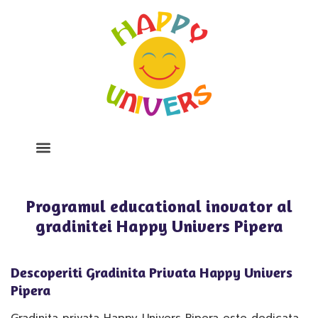
Despre Noi
Program Si Tarife
Galerie Foto
Programul educational inovator al
gradinitei Happy Univers Pipera
Descoperiti Gradinita Privata Happy Univers
Pipera