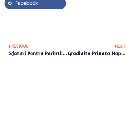
Facebook
PREVIOUS
NEXT
Sfaturi Pentru Parinti: Pregatirea Copilului Pentru Gradinita Happy Univers Voluntari
Gradinita Privata Happy Univers Voluntari: Suport Pentru Copiii Timizi