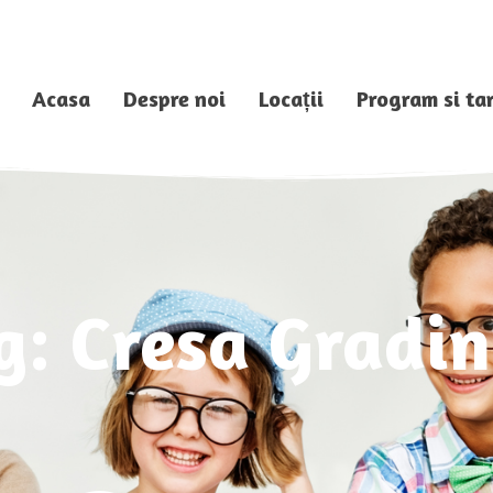
Acasa
Despre noi
Locații
Program si tar
g: Cresa Gradin