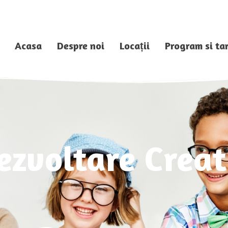
Acasa
Despre noi
Locații
Program si tar
ezvoltare Creat