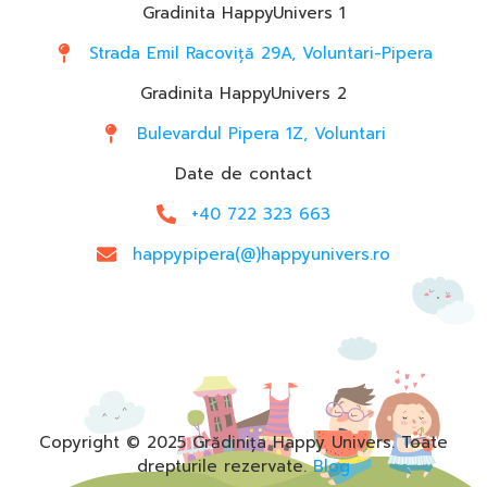
Gradinita HappyUnivers 1
Strada Emil Racoviță 29A, Voluntari-Pipera
Gradinita HappyUnivers 2
Bulevardul Pipera 1Z, Voluntari
Date de contact
+40 722 323 663
happypipera(@)happyunivers.ro
Copyright © 2025 Grădinița Happy Univers. Toate
drepturile rezervate.
Blog