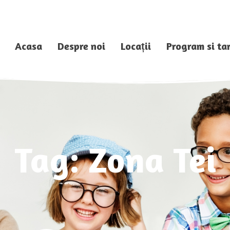
Acasa
Despre noi
Locații
Program si tar
Tag: Zona Tei