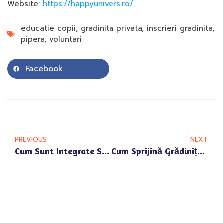
Website:
https://happyunivers.ro/
educatie copii
,
gradinita privata
,
inscrieri gradinita
,
pipera
,
voluntari
Facebook
PREVIOUS
NEXT
Cum Sunt Integrate Sarbatorile Traditionale In Gradinita Happy Univers Pipera
Cum Sprijină Grădinița Happy Univers Dezvoltarea Gândirii Critice În Pipera