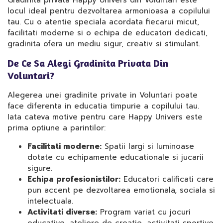
Gradinita privata Happy Univers din Voluntari este
locul ideal pentru dezvoltarea armonioasa a copilului
tau. Cu o atentie speciala acordata fiecarui micut,
facilitati moderne si o echipa de educatori dedicati,
gradinita ofera un mediu sigur, creativ si stimulant.
De Ce Sa Alegi Gradinita Privata Din
Voluntari?
Alegerea unei gradinite private in Voluntari poate
face diferenta in educatia timpurie a copilului tau.
Iata cateva motive pentru care Happy Univers este
prima optiune a parintilor:
Facilitati moderne:
Spatii largi si luminoase
dotate cu echipamente educationale si jucarii
sigure.
Echipa profesionistilor:
Educatori calificati care
pun accent pe dezvoltarea emotionala, sociala si
intelectuala.
Activitati diverse:
Program variat cu jocuri