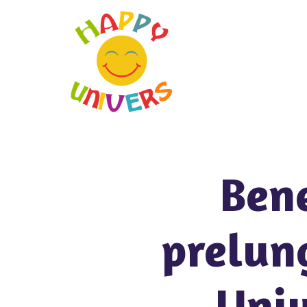
Bene
prelun
Univ