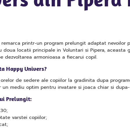
 remarca printr-un program prelungit adaptat nevoilor p
u doua locatii principale in Voluntari si Pipera, aceasta
pe dezvoltarea armonioasa a fiecarui copil.
ita Happy Univers?
elor de sedere ale copiilor la gradinita dupa programul 
or un mediu optim pentru invatare si joaca chiar si dupa
ui Prelungit:
:30;
tate varstei copiilor;
cat;