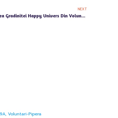
NEXT
Cum Influenteaza Localizarea Gradinitei Happy Univers Din Voluntari Dezvoltarea Copilului
9A, Voluntari-Pipera