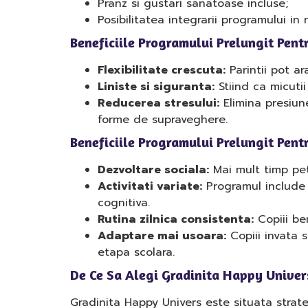
Pranz si gustari sanatoase incluse;
Posibilitatea integrarii programului in r
Beneficiile Programului Prelungit Pentr
Flexibilitate crescuta:
Parintii pot ar
Liniste si siguranta:
Stiind ca micutii
Reducerea stresului:
Elimina presiune
forme de supraveghere.
Beneficiile Programului Prelungit Pentr
Dezvoltare sociala:
Mai mult timp petr
Activitati variate:
Programul include j
cognitiva.
Rutina zilnica consistenta:
Copiii ben
Adaptare mai usoara:
Copiii invata s
etapa scolara.
De Ce Sa Alegi Gradinita Happy Univer
Gradinita Happy Univers este situata strate