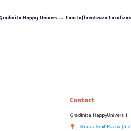
Activitati Educationale Si Recreative La Gradinita Happy Univers Aproape De Porsche Pipera
Contact
Gradinita HappyUnivers 1
Strada Emil Racoviță 2