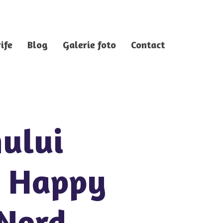
ife
Blog
Galerie foto
Contact
mului
a Happy
 Nord