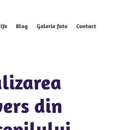
ife
Blog
Galerie foto
Contact
lizarea
ers din
copilului