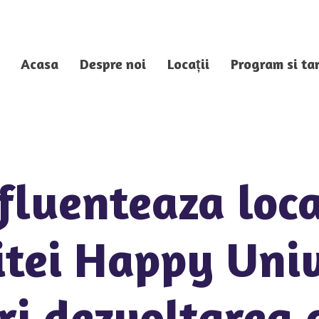
Acasa
Despre noi
Locații
Program si tar
fluenteaza loca
itei Happy Univ
i dezvoltarea 