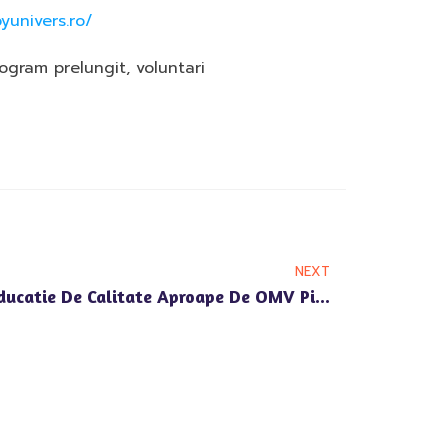
yunivers.ro/
ogram prelungit
,
voluntari
NEXT
Gradinita Happy Univers: Educatie De Calitate Aproape De OMV Pipera