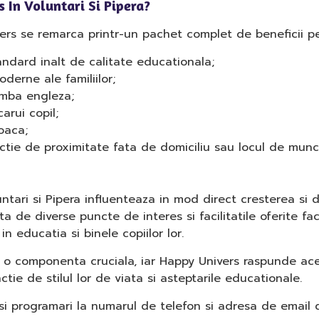
 In Voluntari Si Pipera?
ers se remarca printr-un pachet complet de beneficii pent
ndard inalt de calitate educationala;
derne ale familiilor;
limba engleza;
arui copil;
joaca;
unctie de proximitate fata de domiciliu sau locul de munc
untari si Pipera influenteaza in mod direct cresterea si 
fata de diverse puncte de interes si facilitatile oferite 
n educatia si binele copiilor lor.
e o componenta cruciala, iar Happy Univers raspunde ace
ctie de stilul lor de viata si asteptarile educationale.
si programari la numarul de telefon si adresa de email d