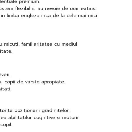
dentiale premium.
istem flexibil si au nevoie de orar extins.
 in limba engleza inca de la cele mai mici
u micuti, familiaritatea cu mediul
itate.
atii.
cu copii de varste apropiate.
itati.
rita pozitionarii gradinitelor.
a abilitatilor cognitive si motorii.
copil.