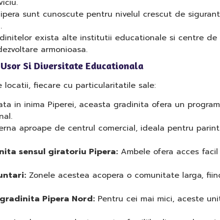
iciu.
ipera sunt cunoscute pentru nivelul crescut de siguranta,
.
nitelor exista alte institutii educationale si centre de ac
 dezvoltare armonioasa.
 Usor Si Diversitate Educationala
ocatii, fiecare cu particularitatile sale:
ata in inima Piperei, aceasta gradinita ofera un program
nal.
rna aproape de centrul comercial, ideala pentru parin
ita sensul giratoriu Pipera:
Ambele ofera acces facil 
untari:
Zonele acestea acopera o comunitate larga, fiind
 gradinita Pipera Nord:
Pentru cei mai mici, aceste uni