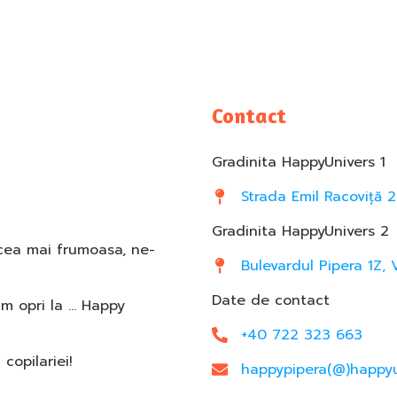
Contact
Gradinita HappyUnivers 1
Strada Emil Racoviță 2
Gradinita HappyUnivers 2
 cea mai frumoasa, ne-
Bulevardul Pipera 1Z, 
Date de contact
am opri la … Happy
+40 722 323 663
opilariei!
happypipera(@)happyu