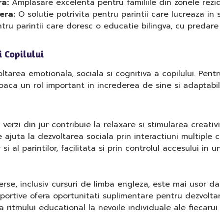
a:
Amplasare excelenta pentru familiile din zonele rezi
era:
O solutie potrivita pentru parintii care lucreaza in s
tru parintii care doresc o educatie bilingva, cu predare
i Copilului
ltarea emotionala, sociala si cognitiva a copilului. Pentr
 joaca un rol important in increderea de sine si adaptabil
verzi din jur contribuie la relaxare si stimularea creativit
 ajuta la dezvoltarea sociala prin interactiuni multiple 
i al parintilor, facilitata si prin controlul accesului in un
se, inclusiv cursuri de limba engleza, este mai usor dato
sportive ofera oportunitati suplimentare pentru dezvoltare
ritmului educational la nevoile individuale ale fiecarui 