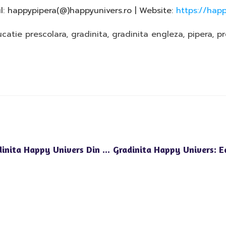
l: happypipera(@)happyunivers.ro | Website:
https://happ
catie prescolara
,
gradinita
,
gradinita engleza
,
pipera
,
pr
Beneficiile Programului Prelungit La Gradinita Happy Univers Din Pipera Nord