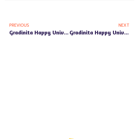
PREVIOUS
NEXT
Gradinita Happy Univers Aproape De Pipera Plaza – Confort Si Educatie De Calitate
Gradinita Happy Univers In Zona Bulevardul Pipera 1Z: Invatare Si Joaca Intr-Un Mediu Modern