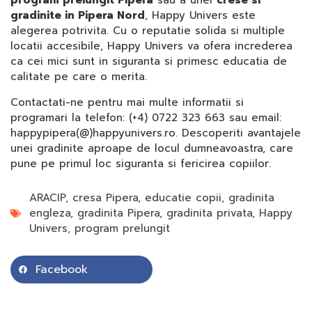
program prelungit Pipera
sau a unei
crese si
gradinite in Pipera Nord
, Happy Univers este
alegerea potrivita. Cu o reputatie solida si multiple
locatii accesibile, Happy Univers va ofera increderea
ca cei mici sunt in siguranta si primesc educatia de
calitate pe care o merita.
Contactati-ne pentru mai multe informatii si
programari la telefon: (+4) 0722 323 663 sau email:
happypipera(@)happyunivers.ro. Descoperiti avantajele
unei gradinite aproape de locul dumneavoastra, care
pune pe primul loc siguranta si fericirea copiilor.
ARACIP
,
cresa Pipera
,
educatie copii
,
gradinita
engleza
,
gradinita Pipera
,
gradinita privata
,
Happy
Univers
,
program prelungit
Facebook