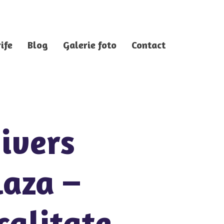
ife
Blog
Galerie foto
Contact
ivers
laza –
calitate