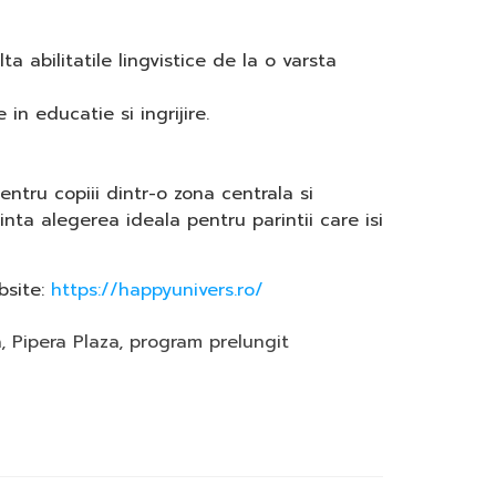
 abilitatile lingvistice de la o varsta
in educatie si ingrijire.
ntru copiii dintr-o zona centrala si
ta alegerea ideala pentru parintii care isi
bsite:
https://happyunivers.ro/
a
,
Pipera Plaza
,
program prelungit