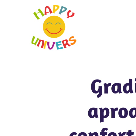
Grad
aproa
confort