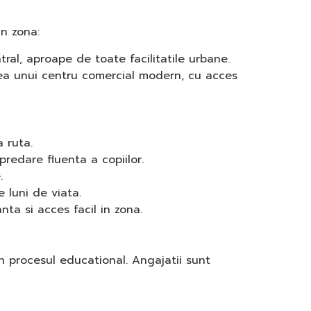
in zona:
ral, aproape de toate facilitatile urbane.
atea unui centru comercial modern, cu acces
 ruta.
predare fluenta a copiilor.
.
e luni de viata.
ta si acces facil in zona.
n procesul educational. Angajatii sunt