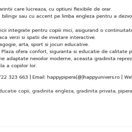
rintii care lucreaza, cu optiuni flexibile de orar.
 bilingv sau cu accent pe limba engleza pentru a dezvolta
cii integrate pentru copiii mici, asigurand o continuitate 
ca verzi si spatii de invatare interactive.
ogie, arta, sport si jocuri educative.
laza ofera confort, siguranta si educatie de calitate pe
me adaptate nevoilor moderne, aceasta gradinita reprezin
 a copiilor lor.
 0722 323 663 | Email: happypipera(@)happyunivers.ro | We
ducatie copii
,
gradinita engleza
,
gradinita privata
,
piper