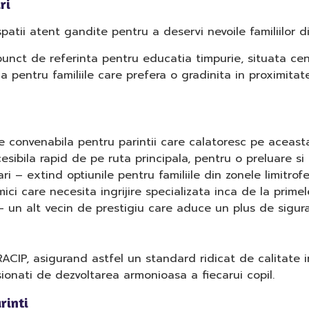
ri
tii atent gandite pentru a deservi nevoile familiilor d
unct de referinta pentru educatia timpurie, situata cent
a pentru familiile care prefera o gradinita in proximit
 convenabila pentru parintii care calatoresc pe aceasta
esibila rapid de pe ruta principala, pentru o preluare si 
ri – extind optiunile pentru familiile din zonele limitrofe
ci care necesita ingrijire specializata inca de la primel
 un alt vecin de prestigiu care aduce un plus de siguran
ACIP, asigurand astfel un standard ridicat de calitate i
ionati de dezvoltarea armonioasa a fiecarui copil.
rinti