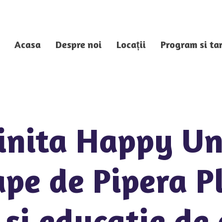
Acasa
Despre noi
Locații
Program si tar
inita Happy Un
pe de Pipera P
 si educatie de 