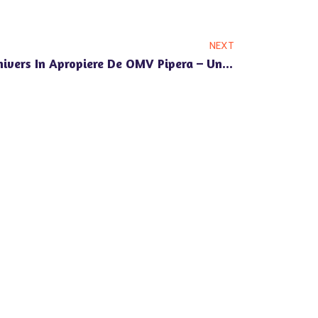
NEXT
Cresa Si Gradinita Happy Univers In Apropiere De OMV Pipera – Un Mediu Sigur Pentru Copii