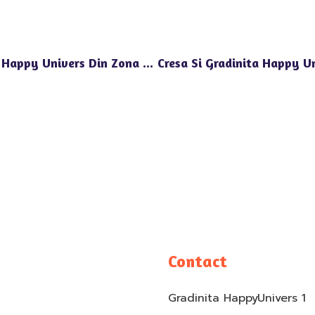
Avantajele Gradinitei Acreditate ARACIP Happy Univers Din Zona Sensului Giratoriu Pipera
Contact
Gradinita HappyUnivers 1