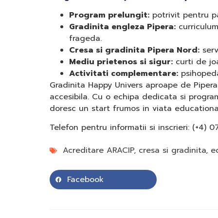
Program prelungit:
potrivit pentru pa
Gradinita engleza Pipera:
curriculum
frageda.
Cresa si gradinita Pipera Nord:
servi
Mediu prietenos si sigur:
curti de joa
Activitati complementare:
psihopedag
Gradinita Happy Univers aproape de Pipera P
accesibila. Cu o echipa dedicata si progra
doresc un start frumos in viata educationala
Telefon pentru informatii si inscrieri: (+4)
Acreditare ARACIP
,
cresa si gradinita
,
e
Facebook