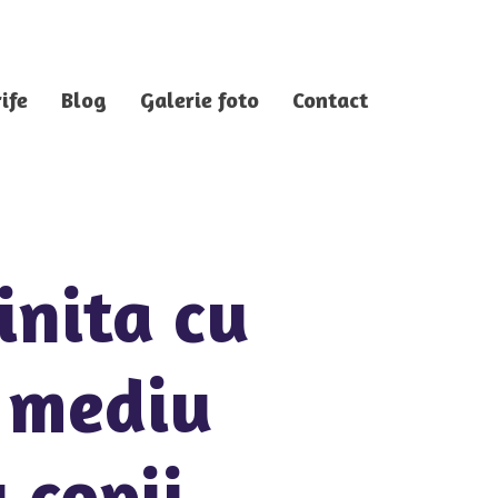
ife
Blog
Galerie foto
Contact
inita cu
 mediu
 copii