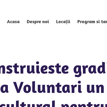
Acasa
Despre noi
Locații
Program si tar
struieste grad
za Voluntari un
cultural pentru