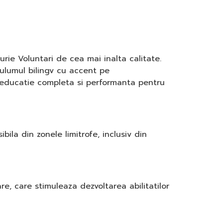
rie Voluntari de cea mai inalta calitate.
culumul bilingv cu accent pe
 o educatie completa si performanta pentru
bila din zonele limitrofe, inclusiv din
e, care stimuleaza dezvoltarea abilitatilor