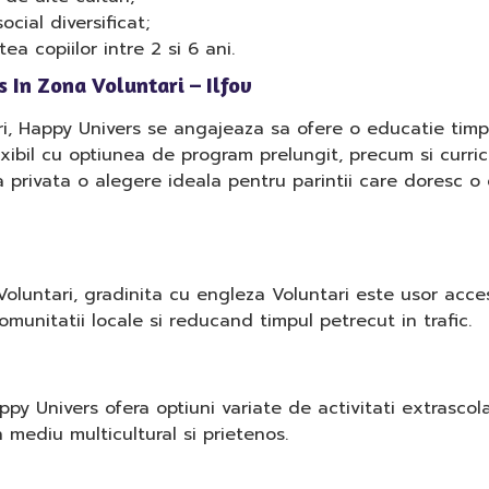
cial diversificat;
ea copiilor intre 2 si 6 ani.
 In Zona Voluntari – Ilfov
ri, Happy Univers se angajeaza sa ofere o educatie timpu
lexibil cu optiunea de program prelungit, precum si curri
ta privata o alegere ideala pentru parintii care doresc
Voluntari, gradinita cu engleza Voluntari este usor accesi
 comunitatii locale si reducand timpul petrecut in trafic.
y Univers ofera optiuni variate de activitati extrascolar
un mediu multicultural si prietenos.