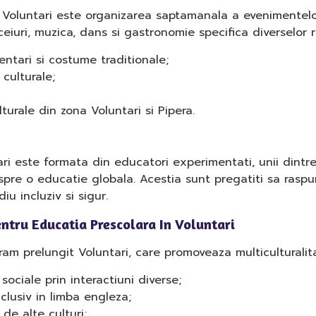
te Voluntari este organizarea saptamanala a evenimentelor
iceiuri, muzica, dans si gastronomie specifica diverselor r
entari si costume traditionale;
culturale;
lturale din zona Voluntari si Pipera.
ri este formata din educatori experimentati, unii dintre 
spre o educatie globala. Acestia sunt pregatiti sa raspun
u incluziv si sigur.
entru Educatia Prescolara In Voluntari
ogram prelungit Voluntari, care promoveaza multicultural
sociale prin interactiuni diverse;
nclusiv in limba engleza;
 de alte culturi;