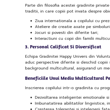
Parte din filosofia acestei gradinite priva
traditii, in care copiii pot invata despre ob
Ziua internationala a copilului cu prez
Ateliere de creatie axate pe simboluri 
Jocuri si povesti din diferite tari;
Interactiuni cu copii din familii multicu
3. Personal Calificat Si Diversificat
Echipa Gradinitei Happy Univers din Volunta
aduc perspective diferite si deschid copiii 
background multicultural, asigurand un medi
Beneficiile Unui Mediu Multicultural P
Inscrierea copilului intr-o gradinita cu pr
Dezvoltarea inteligentei emotionale si 
Imbunatatirea abilitatilor lingvistice, i
Cresterea tolerantei si intelegerii fata