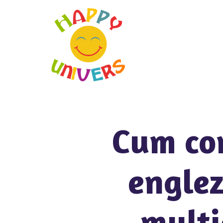
Cum con
engle
multi