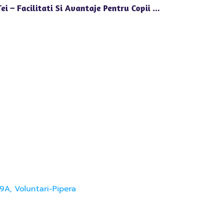
Educatia Timpurie In Zona Tei – Facilitati Si Avantaje Pentru Copii La Gradinita Happy Univers
9A, Voluntari-Pipera