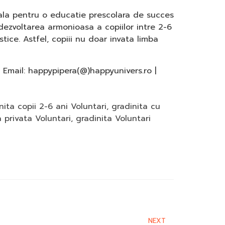
iala pentru o educatie prescolara de succes
 dezvoltarea armonioasa a copiilor intre 2-6
stice. Astfel, copiii nu doar invata limba
| Email: happypipera(@)happyunivers.ro |
nita copii 2-6 ani Voluntari
,
gradinita cu
a privata Voluntari
,
gradinita Voluntari
NEXT