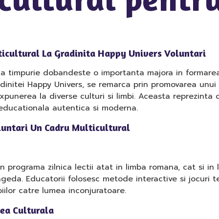
ticultural La Gradinita Happy Univers Voluntari
ia timpurie dobandeste o importanta majora in formarea 
adinitei Happy Univers, se remarca prin promovarea unui
expunerea la diverse culturi si limbi. Aceasta reprezint
 educationala autentica si moderna.
luntari Un Cadru Multicultural
 programa zilnica lectii atat in limba romana, cat si in 
geda. Educatorii folosesc metode interactive si jocuri t
iilor catre lumea inconjuratoare.
tea Culturala