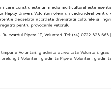
ri care construieste un mediu multicultural este esent
tata Happy Univers Voluntari ofera un cadru ideal pentru
tentie deosebita acordata diversitatii culturale si lingvi
regatiti pentru provocarile viitorului.
 Bulevardul Pipera 1Z, Voluntari. Tel: (+4) 0722 323 663 
timpurie Voluntari
,
gradinita acreditata Voluntari
,
gradi
 prelungit Voluntari
,
gradinita Pipera Voluntari
,
gradinit