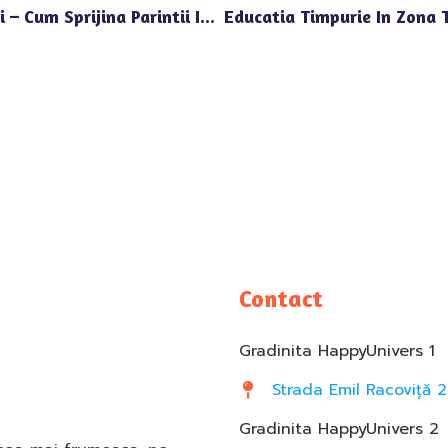
Gradinita Cu Program Prelungit Voluntari – Cum Sprijina Parintii In Organizarea Timpului
Contact
Gradinita HappyUnivers 1
Strada Emil Racoviță 2
Gradinita HappyUnivers 2