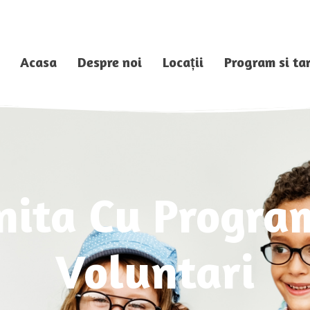
Acasa
Despre noi
Locații
Program si tar
nita Cu Progra
Voluntari