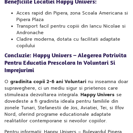
Beneficiile Locatiei Happy Univers:
Acces rapid din Pipera, zona Scoala Americana si
Pipera Plaza
Transport facil pentru copiii din Iancu Nicolae si
Andronache
Cladire moderna, dotata cu facilitati adaptate
copilului
Concluzie: Happy Univers – Alegerea Potrivita
Pentru Educatia Prescolara In Voluntari Si
Imprejurimi
O
gradinita copii 2-6 ani Voluntari
nu inseamna doar
supraveghere, ci un mediu sigur si prietenos care
stimuleaza dezvoltarea integrala.
Happy Univers
se
dovedeste a fi gradinita ideala pentru familiile din
zonele Tunari, Stefanestii de Jos, Aviatiei, Tei, si Ilfov
Nord, oferind programe educationale adaptate
realitatilor contemporane si nevoilor copiilor.
Pentru informatii: Happy Univers – Bulevardul Pipera