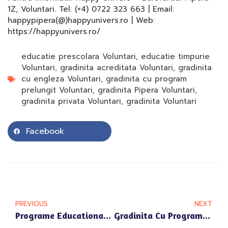
1Z, Voluntari. Tel: (+4) 0722 323 663 | Email:
happypipera(@)happyunivers.ro | Web:
https://happyunivers.ro/
educatie prescolara Voluntari
,
educatie timpurie
Voluntari
,
gradinita acreditata Voluntari
,
gradinita
cu engleza Voluntari
,
gradinita cu program
prelungit Voluntari
,
gradinita Pipera Voluntari
,
gradinita privata Voluntari
,
gradinita Voluntari
Facebook
PREVIOUS
NEXT
Programe Educationale Personalizate Pentru Cei Mici In Zona Scoala Americana Si Pipera Plaza
Gradinita Cu Program Prelungit Voluntari – Sprijin Esential Pentru Familiile Ocupate Din Zona Aviatiei