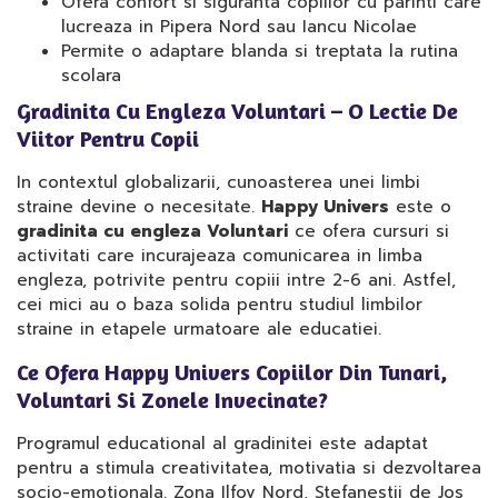
Ofera confort si siguranta copiilor cu parinti care
lucreaza in Pipera Nord sau Iancu Nicolae
Permite o adaptare blanda si treptata la rutina
scolara
Gradinita Cu Engleza Voluntari – O Lectie De
Viitor Pentru Copii
In contextul globalizarii, cunoasterea unei limbi
straine devine o necesitate.
Happy Univers
este o
gradinita cu engleza Voluntari
ce ofera cursuri si
activitati care incurajeaza comunicarea in limba
engleza, potrivite pentru copiii intre 2-6 ani. Astfel,
cei mici au o baza solida pentru studiul limbilor
straine in etapele urmatoare ale educatiei.
Ce Ofera Happy Univers Copiilor Din Tunari,
Voluntari Si Zonele Invecinate?
Programul educational al gradinitei este adaptat
pentru a stimula creativitatea, motivatia si dezvoltarea
socio-emotionala. Zona Ilfov Nord, Stefanestii de Jos