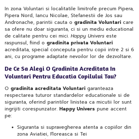
In zona Voluntari si localitatile limitrofe precum Pipera,
Pipera Nord, Iancu Nicolae, Stefanestii de Jos sau
Andronache, parintii cauta o
gradinita Voluntari
care
sa ofere nu doar siguranta, ci si un mediu educational
de calitate pentru cei mici.
Happy Univers
este
raspunsul, fiind o
gradinita privata Voluntari
acreditata, special conceputa pentru copii intre 2 si 6
ani, cu programe adaptate nevoilor lor de dezvoltare.
De Ce Sa Alegi O Gradinita Acreditata In
Voluntari Pentru Educatia Copilului Tau?
O
gradinita acreditata Voluntari
garanteaza
respectarea tuturor standardelor educationale si de
siguranta, oferind parintilor linistea ca micutii lor sunt
ingrijiti corespunzator.
Happy Univers
pune accent
pe:
Siguranta si supravegherea atenta a copiilor din
zona Aviatiei, Floreasca si Tei