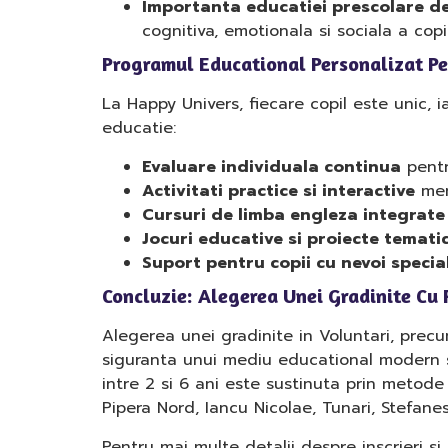
Importanta educatiei prescolare de
cognitiva, emotionala si sociala a copii
Programul Educational Personalizat Pen
La Happy Univers, fiecare copil este unic, i
educatie:
Evaluare individuala continua
pentr
Activitati practice si interactive
meni
Cursuri de limba engleza integrate 
Jocuri educative si proiecte temati
Suport pentru copii cu nevoi specia
Concluzie: Alegerea Unei Gradinite Cu 
Alegerea unei gradinite in Voluntari, precu
siguranta unui mediu educational modern si
intre 2 si 6 ani este sustinuta prin metode 
Pipera Nord, Iancu Nicolae, Tunari, Stefanes
Pentru mai multe detalii despre inscrieri si