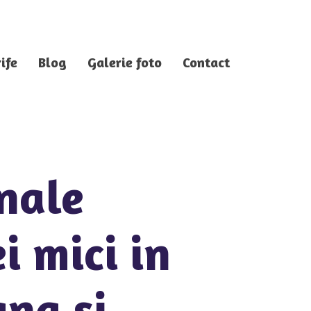
ife
Blog
Galerie foto
Contact
nale
i mici in
na si