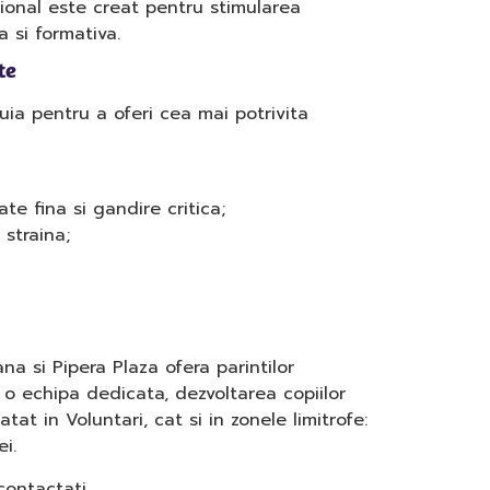
onal este creat pentru stimularea
a si formativa.
te
ruia pentru a oferi cea mai potrivita
ate fina si gandire critica;
straina;
a si Pipera Plaza ofera parintilor
o echipa dedicata, dezvoltarea copiilor
at in Voluntari, cat si in zonele limitrofe:
i.
contactati.