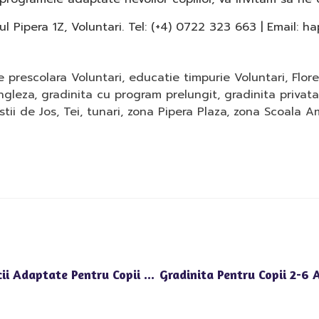
ul Pipera 1Z, Voluntari. Tel: (+4) 0722 323 663 | Email: 
e prescolara Voluntari
,
educatie timpurie Voluntari
,
Flor
ngleza
,
gradinita cu program prelungit
,
gradinita privata
stii de Jos
,
Tei
,
tunari
,
zona Pipera Plaza
,
zona Scoala A
Gradinita Privata In Zona Aviatiei: Servicii Adaptate Pentru Copii 2-6 Ani