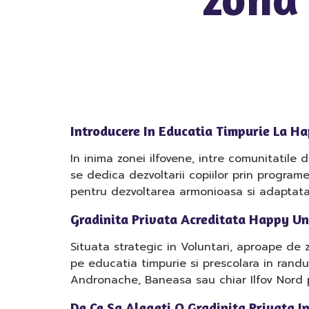
Introducere In Educatia Timpurie La H
In inima zonei ilfovene, intre comunitatile d
se dedica dezvoltarii copiilor prin progra
pentru dezvoltarea armonioasa si adaptata f
Gradinita Privata Acreditata Happy Uni
Situata strategic in Voluntari, aproape de
pe educatia timpurie si prescolara in randul
Andronache, Baneasa sau chiar Ilfov Nord 
De Ce Sa Alegeti O Gradinita Privata I