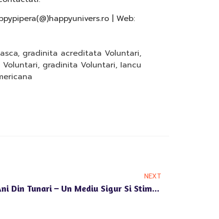
happypipera(@)happyunivers.ro | Web:
easca
,
gradinita acreditata Voluntari
,
 Voluntari
,
gradinita Voluntari
,
Iancu
mericana
NEXT
Gradinita Pentru Copii 2-6 Ani Din Tunari – Un Mediu Sigur Si Stimulativ La Happy Univers