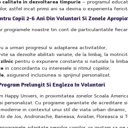
 calitate in dezvoltarea timpurie
– programul educati
lor, astfel incat primii ani sa devina o experienta fericit
tru Copii 2-6 Ani Din Voluntari Si Zonele Apropia
ar programele noastre tin cont de particularitatile fieca
u a urmari progresul si adaptarea activitatilor;
te sa dezvolte abilitati variate, de la limbaj, la motricit
zilnic
pentru o expunere constanta si naturala la limba 
ce
in concordanta cu interesele si ritmul copiilor;
le
, asigurand incluziunea si sprijinul personalizat.
Program Prelungit Si Engleza In Voluntari
m Happy Univers, in proximitatea zonelor Scoala American
 personalizat. Cu programe garantate de acreditare si 
moderne in contextul unui stil de viata urban dinamic, at
tii de Jos, Andronache, Baneasa, Aviatiei, Floreasca si Te
 programele adaptate nevoilor copiilor, va invitam sa ne 