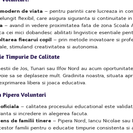
 modern de viata
– pentru parintii care lucreaza in comu
ungit flexibil, care asigura siguranta si continuitate in 
a
– avand in vedere proximitatea fata de zona Scoala A
ca cei mici dobandesc abilitati lingvistice esentiale pentr
tarea fiecarui copil
– prin metode inovatoare si profeso
ale, stimuland creativitatea si autonomia.
ie Timpurie De Calitate
stii de Jos, Tunari sau Ilfov Nord au acum oportunitat
voie sa se deplaseze mult. Gradinita noastra, situata apr
xprimarea libera si joaca educativa.
n Pipera Voluntari
oficiala
– calitatea procesului educational este validata
ranta si incredere in alegerea facuta.
ens de familii tinere
– Pipera Nord, Iancu Nicolae sau 
cestor familii pentru o educatie timpurie consistenta si