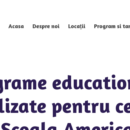
Acasa
Despre noi
Locații
Program si tar
grame educatio
izate pentru ce
 Scoala America