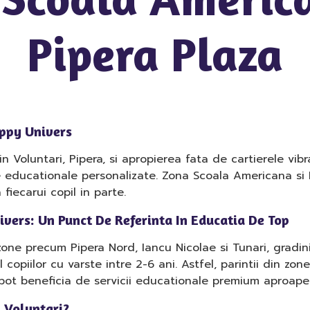
Pipera Plaza
appy Univers
in Voluntari, Pipera, si apropierea fata de cartierele vib
me educationale personalizate. Zona Scoala Americana si
iecarui copil in parte.
vers: Un Punct De Referinta In Educatia De Top
 zone precum Pipera Nord, Iancu Nicolae si Tunari, gradi
 copiilor cu varste intre 2-6 ani. Astfel, parintii din zo
pot beneficia de servicii educationale premium aproape
n Voluntari?