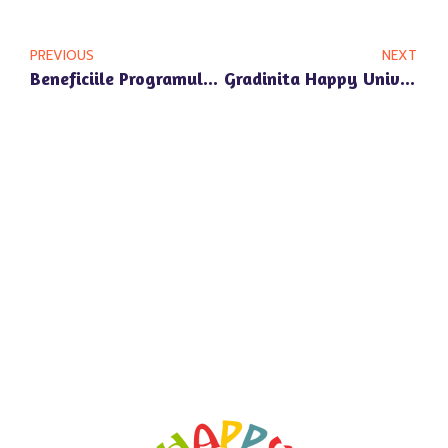
PREVIOUS
NEXT
Beneficiile Programului Prelungit La Gradinita Happy Univers Din Pipera Nord
Gradinita Happy Univers: Inscrieri Deschise Pentru Copii In Zona Bulevardul Pipera 1Z