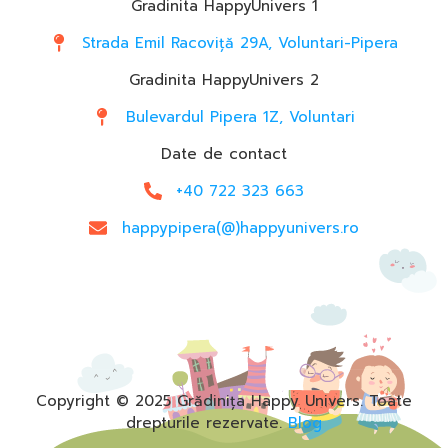
Gradinita HappyUnivers 1
Strada Emil Racoviță 29A, Voluntari-Pipera
Gradinita HappyUnivers 2
Bulevardul Pipera 1Z, Voluntari
Date de contact
+40 722 323 663
happypipera(@)happyunivers.ro
Copyright © 2025 Grădinița Happy Univers. Toate
drepturile rezervate.
Blog