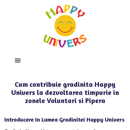
Despre Noi
Program Si Tarife
Galerie Foto
Cum contribuie gradinita Happy
Univers la dezvoltarea timpurie in
zonele Voluntari si Pipera
Introducere In Lumea Gradinitei Happy Univers