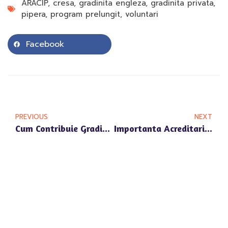
ARACIP
,
cresa
,
gradinita engleza
,
gradinita privata
,
pipera
,
program prelungit
,
voluntari
Facebook
PREVIOUS
NEXT
Cum Contribuie Gradinita Happy Univers La Dezvoltarea Timpurie In Zonele Voluntari Si Pipera
Importanta Acreditarii ARACIP Pentru Gradinita Privata Happy Univers Din Pipera