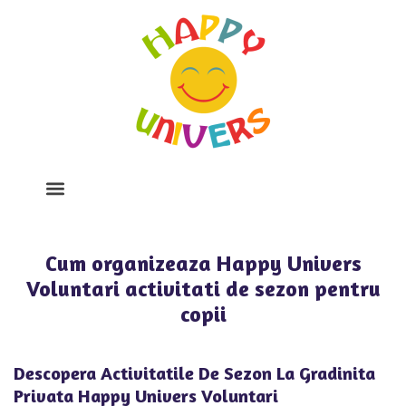
Despre Noi
Program Si Tarife
Galerie Foto
Cum organizeaza Happy Univers
Voluntari activitati de sezon pentru
copii
Descopera Activitatile De Sezon La Gradinita
Privata Happy Univers Voluntari