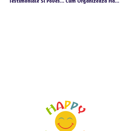
Testimoniale Si Povesti De Succes Ale Absolventilor Happy Univers Pipera
Cum Organizeaza Happy Univers Voluntari Activitati De Sezon Pentru Copii